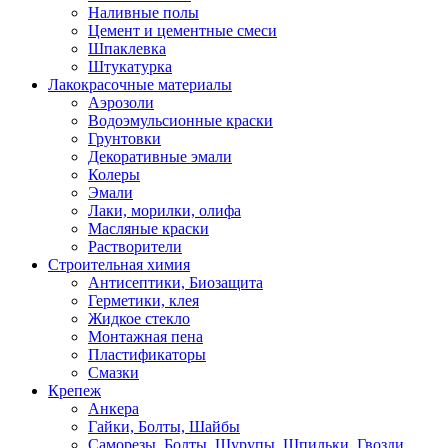
Наливные полы
Цемент и цементные смеси
Шпаклевка
Штукатурка
Лакокрасочные материалы
Аэрозоли
Водоэмульсионные краски
Грунтовки
Декоративные эмали
Колеры
Эмали
Лаки, морилки, олифа
Масляные краски
Растворители
Строительная химия
Антисептики, Биозащита
Герметики, клея
Жидкое стекло
Монтажная пена
Пластификаторы
Смазки
Крепеж
Анкера
Гайки, Болты, Шайбы
Саморезы, Болты, Шурупы, Шпильки, Гвозди