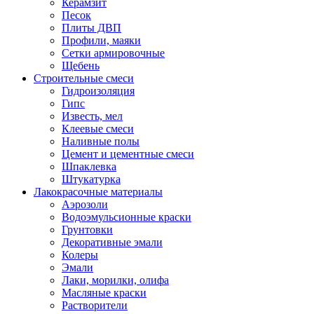
Керамзит
Песок
Плиты ДВП
Профили, маяки
Сетки армировочные
Щебень
Строительные смеси
Гидроизоляция
Гипс
Известь, мел
Клеевые смеси
Наливные полы
Цемент и цементные смеси
Шпаклевка
Штукатурка
Лакокрасочные материалы
Аэрозоли
Водоэмульсионные краски
Грунтовки
Декоративные эмали
Колеры
Эмали
Лаки, морилки, олифа
Масляные краски
Растворители