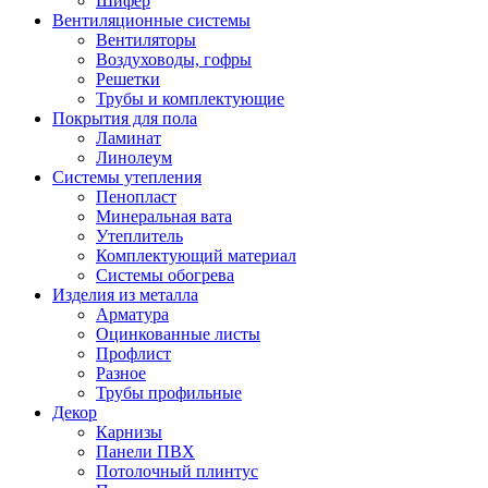
Шифер
Вентиляционные системы
Вентиляторы
Воздуховоды, гофры
Решетки
Трубы и комплектующие
Покрытия для пола
Ламинат
Линолеум
Системы утепления
Пенопласт
Минеральная вата
Утеплитель
Комплектующий материал
Системы обогрева
Изделия из металла
Арматура
Оцинкованные листы
Профлист
Разное
Трубы профильные
Декор
Карнизы
Панели ПВХ
Потолочный плинтус