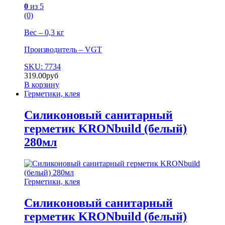
0
из 5
(0)
Вес – 0,3 кг
Производитель – VGT
SKU: 7734
319.00
руб
В корзину
Герметики, клея
Силиконовый санитарный
герметик KRONbuild (белый)
280мл
Герметики, клея
Силиконовый санитарный
герметик KRONbuild (белый)