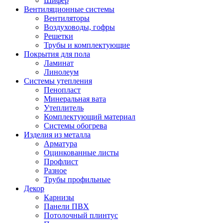
Шифер
Вентиляционные системы
Вентиляторы
Воздуховоды, гофры
Решетки
Трубы и комплектующие
Покрытия для пола
Ламинат
Линолеум
Системы утепления
Пенопласт
Минеральная вата
Утеплитель
Комплектующий материал
Системы обогрева
Изделия из металла
Арматура
Оцинкованные листы
Профлист
Разное
Трубы профильные
Декор
Карнизы
Панели ПВХ
Потолочный плинтус