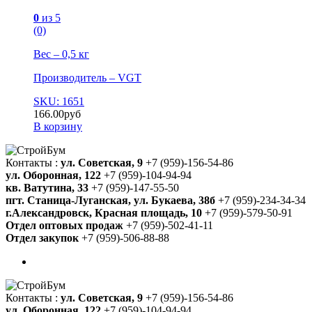
0
из 5
(0)
Вес – 0,5 кг
Производитель – VGT
SKU: 1651
166.00
руб
В корзину
Контакты :
ул. Советская, 9
+7 (959)-156-54-86
ул. Оборонная, 122
+7 (959)-104-94-94
кв. Ватутина, 33
+7 (959)-147-55-50
пгт. Станица-Луганская, ул. Букаева, 38б
+7 (959)-234-34-34
г.Александровск, Красная площадь, 10
+7 (959)-579-50-91
Отдел оптовых продаж
+7 (959)-502-41-11
Отдел закупок
+7 (959)-506-88-88
Контакты :
ул. Советская, 9
+7 (959)-156-54-86
ул. Оборонная, 122
+7 (959)-104-94-94