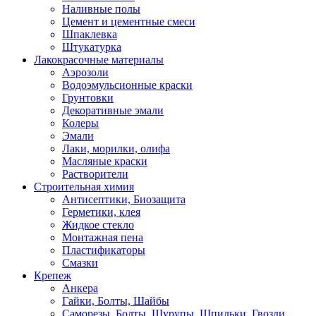
Наливные полы
Цемент и цементные смеси
Шпаклевка
Штукатурка
Лакокрасочные материалы
Аэрозоли
Водоэмульсионные краски
Грунтовки
Декоративные эмали
Колеры
Эмали
Лаки, морилки, олифа
Масляные краски
Растворители
Строительная химия
Антисептики, Биозащита
Герметики, клея
Жидкое стекло
Монтажная пена
Пластификаторы
Смазки
Крепеж
Анкера
Гайки, Болты, Шайбы
Саморезы, Болты, Шурупы, Шпильки, Гвозди