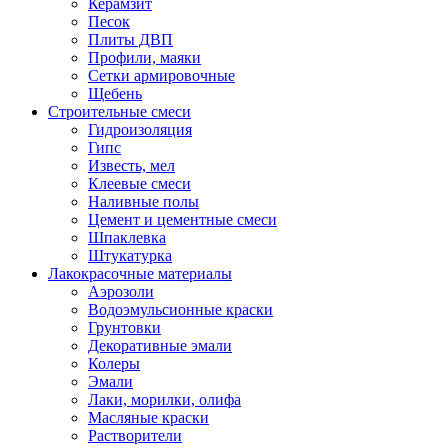
Керамзит
Песок
Плиты ДВП
Профили, маяки
Сетки армировочные
Щебень
Строительные смеси
Гидроизоляция
Гипс
Известь, мел
Клеевые смеси
Наливные полы
Цемент и цементные смеси
Шпаклевка
Штукатурка
Лакокрасочные материалы
Аэрозоли
Водоэмульсионные краски
Грунтовки
Декоративные эмали
Колеры
Эмали
Лаки, морилки, олифа
Масляные краски
Растворители