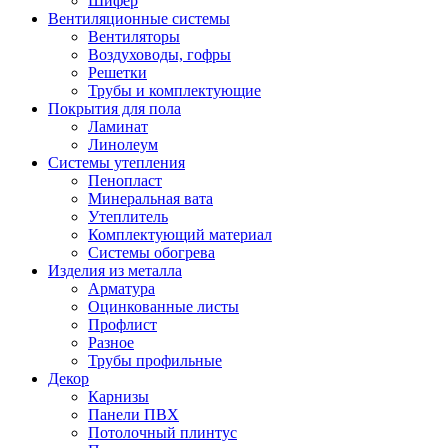
Шифер
Вентиляционные системы
Вентиляторы
Воздуховоды, гофры
Решетки
Трубы и комплектующие
Покрытия для пола
Ламинат
Линолеум
Системы утепления
Пенопласт
Минеральная вата
Утеплитель
Комплектующий материал
Системы обогрева
Изделия из металла
Арматура
Оцинкованные листы
Профлист
Разное
Трубы профильные
Декор
Карнизы
Панели ПВХ
Потолочный плинтус