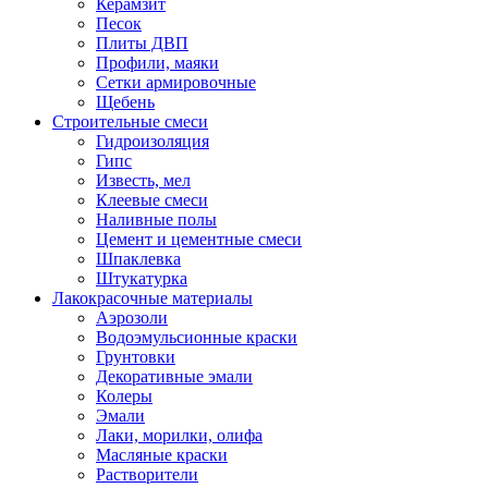
Керамзит
Песок
Плиты ДВП
Профили, маяки
Сетки армировочные
Щебень
Строительные смеси
Гидроизоляция
Гипс
Известь, мел
Клеевые смеси
Наливные полы
Цемент и цементные смеси
Шпаклевка
Штукатурка
Лакокрасочные материалы
Аэрозоли
Водоэмульсионные краски
Грунтовки
Декоративные эмали
Колеры
Эмали
Лаки, морилки, олифа
Масляные краски
Растворители