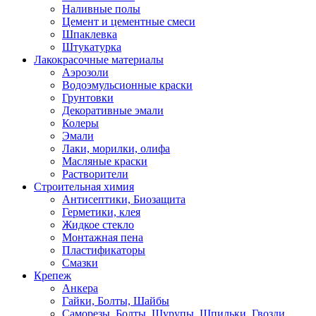
Наливные полы
Цемент и цементные смеси
Шпаклевка
Штукатурка
Лакокрасочные материалы
Аэрозоли
Водоэмульсионные краски
Грунтовки
Декоративные эмали
Колеры
Эмали
Лаки, морилки, олифа
Масляные краски
Растворители
Строительная химия
Антисептики, Биозащита
Герметики, клея
Жидкое стекло
Монтажная пена
Пластификаторы
Смазки
Крепеж
Анкера
Гайки, Болты, Шайбы
Саморезы, Болты, Шурупы, Шпильки, Гвозди