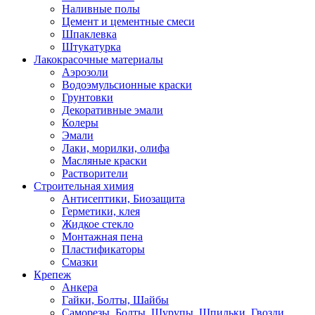
Наливные полы
Цемент и цементные смеси
Шпаклевка
Штукатурка
Лакокрасочные материалы
Аэрозоли
Водоэмульсионные краски
Грунтовки
Декоративные эмали
Колеры
Эмали
Лаки, морилки, олифа
Масляные краски
Растворители
Строительная химия
Антисептики, Биозащита
Герметики, клея
Жидкое стекло
Монтажная пена
Пластификаторы
Смазки
Крепеж
Анкера
Гайки, Болты, Шайбы
Саморезы, Болты, Шурупы, Шпильки, Гвозди