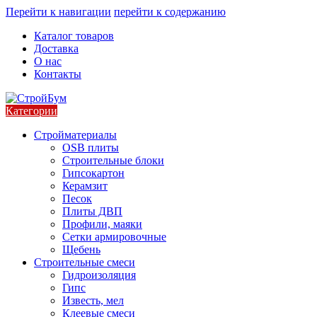
Перейти к навигации
перейти к содержанию
Каталог товаров
Доставка
О нас
Контакты
Категории
Стройматериалы
OSB плиты
Строительные блоки
Гипсокартон
Керамзит
Песок
Плиты ДВП
Профили, маяки
Сетки армировочные
Щебень
Строительные смеси
Гидроизоляция
Гипс
Известь, мел
Клеевые смеси