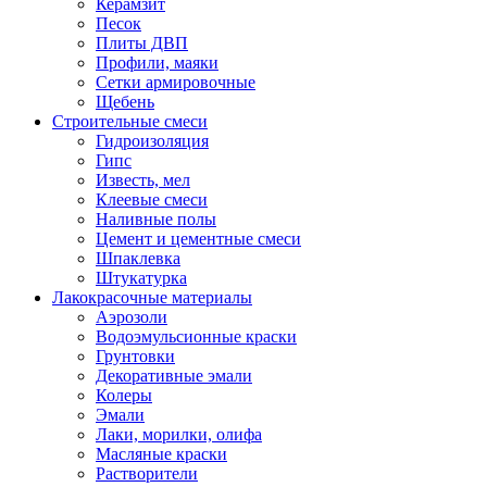
Керамзит
Песок
Плиты ДВП
Профили, маяки
Сетки армировочные
Щебень
Строительные смеси
Гидроизоляция
Гипс
Известь, мел
Клеевые смеси
Наливные полы
Цемент и цементные смеси
Шпаклевка
Штукатурка
Лакокрасочные материалы
Аэрозоли
Водоэмульсионные краски
Грунтовки
Декоративные эмали
Колеры
Эмали
Лаки, морилки, олифа
Масляные краски
Растворители