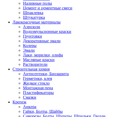
Наливные полы
Цемент и цементные смеси
Шпаклевка
Штукатурка
Лакокрасочные материалы
Аэрозоли
Водоэмульсионные краски
Грунтовки
Декоративные эмали
Колеры
Эмали
Лаки, морилки, олифа
Масляные краски
Растворители
Строительная химия
Антисептики, Биозащита
Герметики, клея
Жидкое стекло
Монтажная пена
Пластификаторы
Смазки
Крепеж
Анкера
Гайки, Болты, Шайбы
Саморезы, Болты, Шурупы, Шпильки, Гвозди