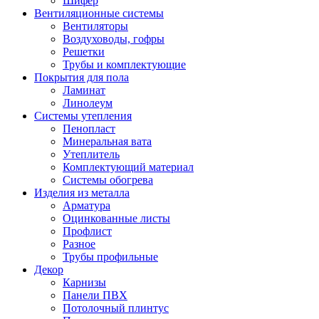
Шифер
Вентиляционные системы
Вентиляторы
Воздуховоды, гофры
Решетки
Трубы и комплектующие
Покрытия для пола
Ламинат
Линолеум
Системы утепления
Пенопласт
Минеральная вата
Утеплитель
Комплектующий материал
Системы обогрева
Изделия из металла
Арматура
Оцинкованные листы
Профлист
Разное
Трубы профильные
Декор
Карнизы
Панели ПВХ
Потолочный плинтус