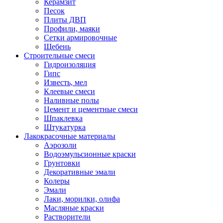
Керамзит
Песок
Плиты ДВП
Профили, маяки
Сетки армировочные
Щебень
Строительные смеси
Гидроизоляция
Гипс
Известь, мел
Клеевые смеси
Наливные полы
Цемент и цементные смеси
Шпаклевка
Штукатурка
Лакокрасочные материалы
Аэрозоли
Водоэмульсионные краски
Грунтовки
Декоративные эмали
Колеры
Эмали
Лаки, морилки, олифа
Масляные краски
Растворители