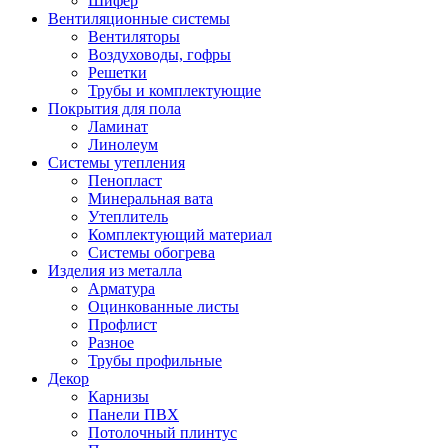
Шифер
Вентиляционные системы
Вентиляторы
Воздуховоды, гофры
Решетки
Трубы и комплектующие
Покрытия для пола
Ламинат
Линолеум
Системы утепления
Пенопласт
Минеральная вата
Утеплитель
Комплектующий материал
Системы обогрева
Изделия из металла
Арматура
Оцинкованные листы
Профлист
Разное
Трубы профильные
Декор
Карнизы
Панели ПВХ
Потолочный плинтус