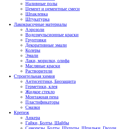
Наливные полы
Цемент и цементные смеси
Шпаклевка
Штукатурка
Лакокрасочные материалы
Аэрозоли
Водоэмульсионные краски
Грунтовки
Декоративные эмали
Колеры
Эмали
Лаки, морилки, олифа
Масляные краски
Растворители
Строительная химия
Антисептики, Биозащита
Герметики, клея
Жидкое стекло
Монтажная пена
Пластификаторы
Смазки
Крепеж
Анкера
Гайки, Болты, Шайбы
Саморезы, Болты, Шурупы, Шпильки, Гвозди