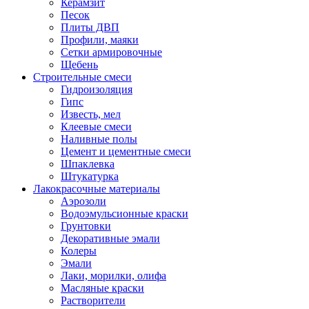
Керамзит
Песок
Плиты ДВП
Профили, маяки
Сетки армировочные
Щебень
Строительные смеси
Гидроизоляция
Гипс
Известь, мел
Клеевые смеси
Наливные полы
Цемент и цементные смеси
Шпаклевка
Штукатурка
Лакокрасочные материалы
Аэрозоли
Водоэмульсионные краски
Грунтовки
Декоративные эмали
Колеры
Эмали
Лаки, морилки, олифа
Масляные краски
Растворители