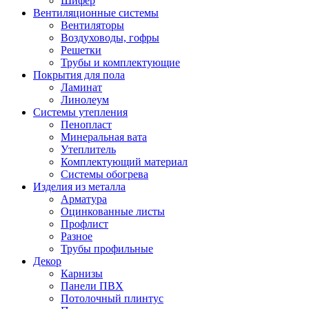
Шифер
Вентиляционные системы
Вентиляторы
Воздуховоды, гофры
Решетки
Трубы и комплектующие
Покрытия для пола
Ламинат
Линолеум
Системы утепления
Пенопласт
Минеральная вата
Утеплитель
Комплектующий материал
Системы обогрева
Изделия из металла
Арматура
Оцинкованные листы
Профлист
Разное
Трубы профильные
Декор
Карнизы
Панели ПВХ
Потолочный плинтус