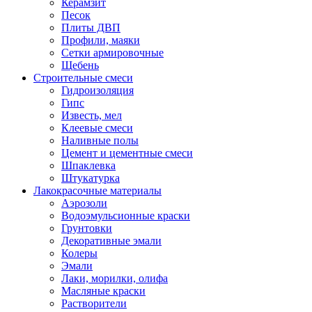
Керамзит
Песок
Плиты ДВП
Профили, маяки
Сетки армировочные
Щебень
Строительные смеси
Гидроизоляция
Гипс
Известь, мел
Клеевые смеси
Наливные полы
Цемент и цементные смеси
Шпаклевка
Штукатурка
Лакокрасочные материалы
Аэрозоли
Водоэмульсионные краски
Грунтовки
Декоративные эмали
Колеры
Эмали
Лаки, морилки, олифа
Масляные краски
Растворители