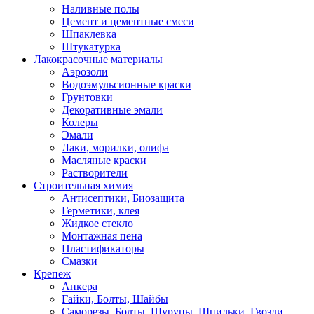
Наливные полы
Цемент и цементные смеси
Шпаклевка
Штукатурка
Лакокрасочные материалы
Аэрозоли
Водоэмульсионные краски
Грунтовки
Декоративные эмали
Колеры
Эмали
Лаки, морилки, олифа
Масляные краски
Растворители
Строительная химия
Антисептики, Биозащита
Герметики, клея
Жидкое стекло
Монтажная пена
Пластификаторы
Смазки
Крепеж
Анкера
Гайки, Болты, Шайбы
Саморезы, Болты, Шурупы, Шпильки, Гвозди