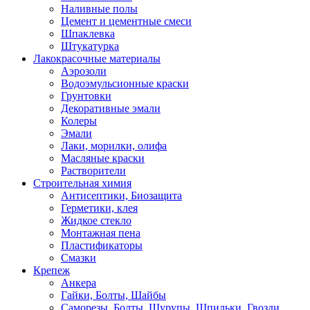
Наливные полы
Цемент и цементные смеси
Шпаклевка
Штукатурка
Лакокрасочные материалы
Аэрозоли
Водоэмульсионные краски
Грунтовки
Декоративные эмали
Колеры
Эмали
Лаки, морилки, олифа
Масляные краски
Растворители
Строительная химия
Антисептики, Биозащита
Герметики, клея
Жидкое стекло
Монтажная пена
Пластификаторы
Смазки
Крепеж
Анкера
Гайки, Болты, Шайбы
Саморезы, Болты, Шурупы, Шпильки, Гвозди