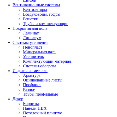
Шифер
Вентиляционные системы
Вентиляторы
Воздуховоды, гофры
Решетки
Трубы и комплектующие
Покрытия для пола
Ламинат
Линолеум
Системы утепления
Пенопласт
Минеральная вата
Утеплитель
Комплектующий материал
Системы обогрева
Изделия из металла
Арматура
Оцинкованные листы
Профлист
Разное
Трубы профильные
Декор
Карнизы
Панели ПВХ
Потолочный плинтус