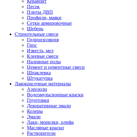
Керамзит
Песок
Плиты ДВП
Профили, маяки
Сетки армировочные
Щебень
Строительные смеси
Гидроизоляция
Гипс
Известь, мел
Клеевые смеси
Наливные полы
Цемент и цементные смеси
Шпаклевка
Штукатурка
Лакокрасочные материалы
Аэрозоли
Водоэмульсионные краски
Грунтовки
Декоративные эмали
Колеры
Эмали
Лаки, морилки, олифа
Масляные краски
Растворители