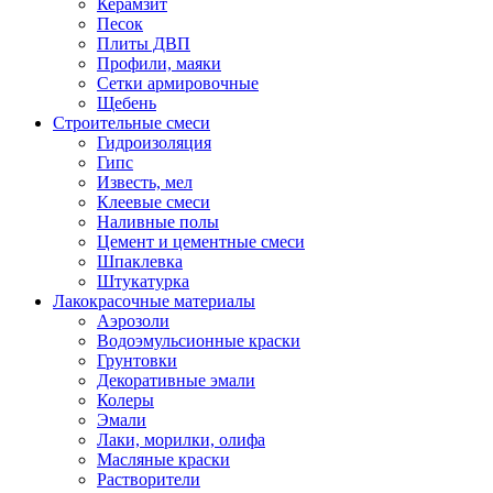
Керамзит
Песок
Плиты ДВП
Профили, маяки
Сетки армировочные
Щебень
Строительные смеси
Гидроизоляция
Гипс
Известь, мел
Клеевые смеси
Наливные полы
Цемент и цементные смеси
Шпаклевка
Штукатурка
Лакокрасочные материалы
Аэрозоли
Водоэмульсионные краски
Грунтовки
Декоративные эмали
Колеры
Эмали
Лаки, морилки, олифа
Масляные краски
Растворители