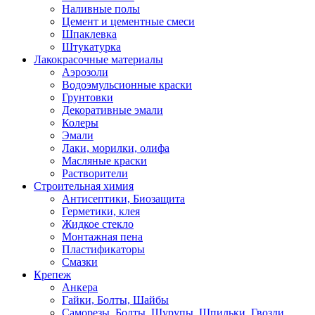
Наливные полы
Цемент и цементные смеси
Шпаклевка
Штукатурка
Лакокрасочные материалы
Аэрозоли
Водоэмульсионные краски
Грунтовки
Декоративные эмали
Колеры
Эмали
Лаки, морилки, олифа
Масляные краски
Растворители
Строительная химия
Антисептики, Биозащита
Герметики, клея
Жидкое стекло
Монтажная пена
Пластификаторы
Смазки
Крепеж
Анкера
Гайки, Болты, Шайбы
Саморезы, Болты, Шурупы, Шпильки, Гвозди