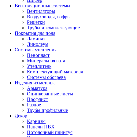
Шифер
Вентиляционные системы
Вентиляторы
Воздуховоды, гофры
Решетки
Трубы и комплектующие
Покрытия для пола
Ламинат
Линолеум
Системы утепления
Пенопласт
Минеральная вата
Утеплитель
Комплектующий материал
Системы обогрева
Изделия из металла
Арматура
Оцинкованные листы
Профлист
Разное
Трубы профильные
Декор
Карнизы
Панели ПВХ
Потолочный плинтус