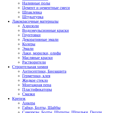
Наливные полы
Цемент и цементные смеси
Шпаклевка
Штукатурка
Лакокрасочные материалы
Аэрозоли
Водоэмульсионные краски
Грунтовки
Декоративные эмали
Колеры
Эмали
Лаки, морилки, олифа
Масляные краски
Растворители
Строительная химия
Антисептики, Биозащита
Герметики, клея
Жидкое стекло
Монтажная пена
Пластификаторы
Смазки
Крепеж
Анкера
Гайки, Болты, Шайбы
Саморезы, Болты, Шурупы, Шпильки, Гвозди