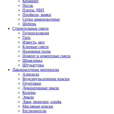
Керамзит
Песок
Плиты ДВП
Профили, маяки
Сетки армировочные
Щебень
Строительные смеси
Гидроизоляция
Гипс
Известь, мел
Клеевые смеси
Наливные полы
Цемент и цементные смеси
Шпаклевка
Штукатурка
Лакокрасочные материалы
Аэрозоли
Водоэмульсионные краски
Грунтовки
Декоративные эмали
Колеры
Эмали
Лаки, морилки, олифа
Масляные краски
Растворители