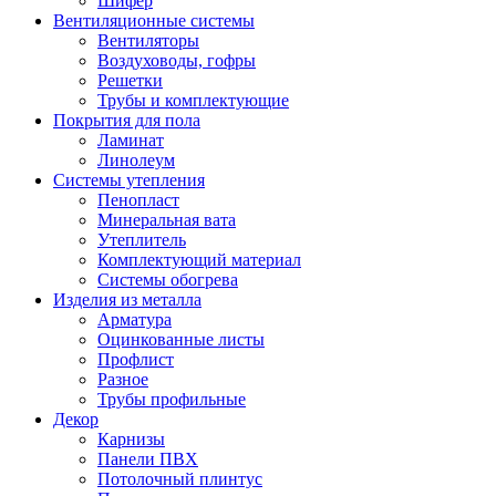
Шифер
Вентиляционные системы
Вентиляторы
Воздуховоды, гофры
Решетки
Трубы и комплектующие
Покрытия для пола
Ламинат
Линолеум
Системы утепления
Пенопласт
Минеральная вата
Утеплитель
Комплектующий материал
Системы обогрева
Изделия из металла
Арматура
Оцинкованные листы
Профлист
Разное
Трубы профильные
Декор
Карнизы
Панели ПВХ
Потолочный плинтус