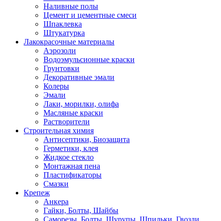
Наливные полы
Цемент и цементные смеси
Шпаклевка
Штукатурка
Лакокрасочные материалы
Аэрозоли
Водоэмульсионные краски
Грунтовки
Декоративные эмали
Колеры
Эмали
Лаки, морилки, олифа
Масляные краски
Растворители
Строительная химия
Антисептики, Биозащита
Герметики, клея
Жидкое стекло
Монтажная пена
Пластификаторы
Смазки
Крепеж
Анкера
Гайки, Болты, Шайбы
Саморезы, Болты, Шурупы, Шпильки, Гвозди