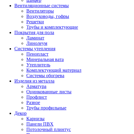
Шифер
Вентиляционные системы
Вентиляторы
Воздуховоды, гофры
Решетки
Трубы и комплектующие
Покрытия для пола
Ламинат
Линолеум
Системы утепления
Пенопласт
Минеральная вата
Утеплитель
Комплектующий материал
Системы обогрева
Изделия из металла
Арматура
Оцинкованные листы
Профлист
Разное
Трубы профильные
Декор
Карнизы
Панели ПВХ
Потолочный плинтус