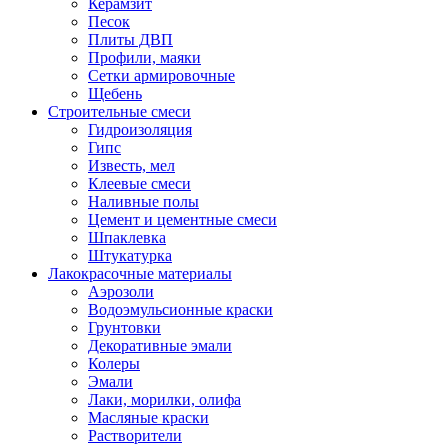
Керамзит
Песок
Плиты ДВП
Профили, маяки
Сетки армировочные
Щебень
Строительные смеси
Гидроизоляция
Гипс
Известь, мел
Клеевые смеси
Наливные полы
Цемент и цементные смеси
Шпаклевка
Штукатурка
Лакокрасочные материалы
Аэрозоли
Водоэмульсионные краски
Грунтовки
Декоративные эмали
Колеры
Эмали
Лаки, морилки, олифа
Масляные краски
Растворители