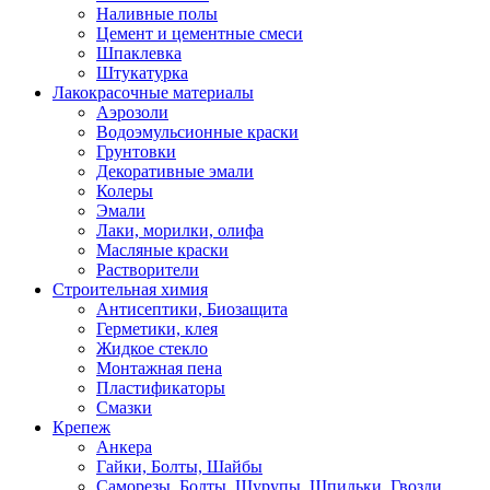
Наливные полы
Цемент и цементные смеси
Шпаклевка
Штукатурка
Лакокрасочные материалы
Аэрозоли
Водоэмульсионные краски
Грунтовки
Декоративные эмали
Колеры
Эмали
Лаки, морилки, олифа
Масляные краски
Растворители
Строительная химия
Антисептики, Биозащита
Герметики, клея
Жидкое стекло
Монтажная пена
Пластификаторы
Смазки
Крепеж
Анкера
Гайки, Болты, Шайбы
Саморезы, Болты, Шурупы, Шпильки, Гвозди