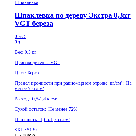
Шпаклевка
Шпаклевка по дереву Экстра 0,3кг
VGT береза
0
из 5
(0)
Вес: 0,3 кг
Производитель: VGT
Цвет: Береза
Предел прочности при равномерном отрыве, кг/см²: Не
менее 5 кг/см²
Расход: 0,5-1,4 кг/м²
Сухой остаток: Не менее 72%
Плотность: 1,65-1,75 г/см³
SKU: 5139
117.00
руб