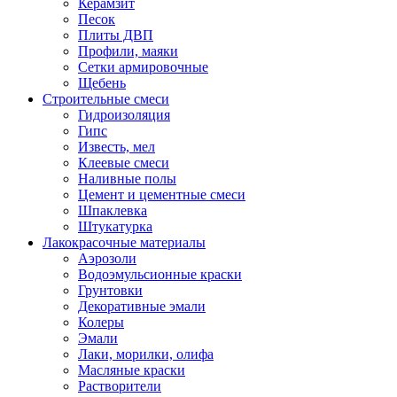
Керамзит
Песок
Плиты ДВП
Профили, маяки
Сетки армировочные
Щебень
Строительные смеси
Гидроизоляция
Гипс
Известь, мел
Клеевые смеси
Наливные полы
Цемент и цементные смеси
Шпаклевка
Штукатурка
Лакокрасочные материалы
Аэрозоли
Водоэмульсионные краски
Грунтовки
Декоративные эмали
Колеры
Эмали
Лаки, морилки, олифа
Масляные краски
Растворители