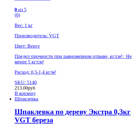
0
из 5
(0)
Вес: 1 кг
Производитель: VGT
Цвет: Венге
Предел прочности при равномерном отрыве, кг/см²: Не
менее 5 кг/см²
Расход: 0,5-1,4 кг/м²
SKU: 5140
213.00
руб
В корзину
Шпаклевка
Шпаклевка по дереву Экстра 0,3кг
VGT береза