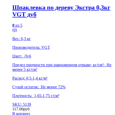
Шпаклевка по дереву Экстра 0,3кг
VGT дуб
0
из 5
(0)
Вес: 0,3 кг
Производитель: VGT
Цвет: Дуб
Предел прочности при равномерном отрыве, кг/см²: Не
менее 5 кг/см²
Расход: 0,5-1,4 кг/м²
Сухой остаток: Не менее 72%
Плотность: 1,65-1,75 г/см³
SKU: 5139
117.00
руб
В корзину