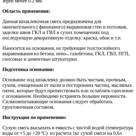
зерен менее 0.2 мм.
Область применения:
Данная шпаклевочная смесь предназначена для
окончательного ( финишного) выравнивая стен и потолков,
заделки швов ГКЛ и ГВЛ в сухих помещениях под
последующую декоративную отделку: краска, обои и т.п.
Наносится на основания, не требующие толстослойного
выравнивания из бетона, пено-, газобетона, ГКЛ, ГВЛ, ПГП,
гипсовые и цементные штукатурки.
Подготовка основания:
Основание под шпаклевку должно быть чистым, прочным,
сухим, очищенным от пыли и посторонних частиц, масляных
пятен, которые будут препятствовать или ослаблять сцепление
с основанием. Необходимо устранить большие неровности.
Сильновпитывающие основания следует обработать
грунтовочным составом.
Инструкция по применению:
Сухую смесь высыпать в емкость с чистой водой (температура
воды от +5 до +20 ºС) из расчета 1кг сухой смеси на 0,6л