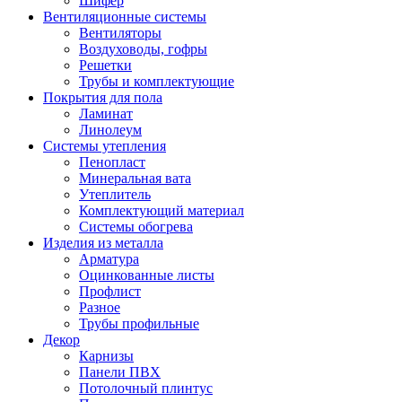
Шифер
Вентиляционные системы
Вентиляторы
Воздуховоды, гофры
Решетки
Трубы и комплектующие
Покрытия для пола
Ламинат
Линолеум
Системы утепления
Пенопласт
Минеральная вата
Утеплитель
Комплектующий материал
Системы обогрева
Изделия из металла
Арматура
Оцинкованные листы
Профлист
Разное
Трубы профильные
Декор
Карнизы
Панели ПВХ
Потолочный плинтус