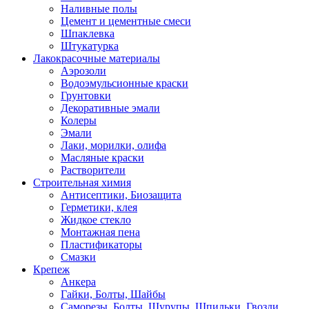
Наливные полы
Цемент и цементные смеси
Шпаклевка
Штукатурка
Лакокрасочные материалы
Аэрозоли
Водоэмульсионные краски
Грунтовки
Декоративные эмали
Колеры
Эмали
Лаки, морилки, олифа
Масляные краски
Растворители
Строительная химия
Антисептики, Биозащита
Герметики, клея
Жидкое стекло
Монтажная пена
Пластификаторы
Смазки
Крепеж
Анкера
Гайки, Болты, Шайбы
Саморезы, Болты, Шурупы, Шпильки, Гвозди