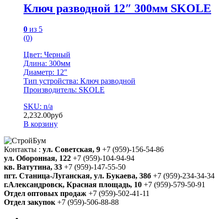
Ключ разводной 12″ 300мм SKOLE
0
из 5
(0)
Цвет: Черный
Длина: 300мм
Диаметр: 12″
Тип устройства: Ключ разводной
Производитель: SKOLE
SKU: n/a
2,232.00
руб
В корзину
Контакты :
ул. Советская, 9
+7 (959)-156-54-86
ул. Оборонная, 122
+7 (959)-104-94-94
кв. Ватутина, 33
+7 (959)-147-55-50
пгт. Станица-Луганская, ул. Букаева, 38б
+7 (959)-234-34-34
г.Александровск, Красная площадь, 10
+7 (959)-579-50-91
Отдел оптовых продаж
+7 (959)-502-41-11
Отдел закупок
+7 (959)-506-88-88