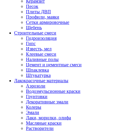
Керамзит
Песок
Плиты ДВП
Профили, маяки
Сетки армировочные
Щебень
Строительные смеси
Гидроизоляция
Гипс
Известь, мел
Клеевые смеси
Наливные полы
Цемент и цементные смеси
Шпаклевка
Штукатурка
Лакокрасочные материалы
Аэрозоли
Водоэмульсионные краски
Грунтовки
Декоративные эмали
Колеры
Эмали
Лаки, морилки, олифа
Масляные краски
Растворители