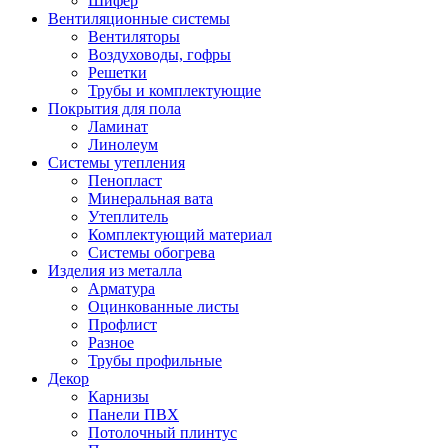
Шифер
Вентиляционные системы
Вентиляторы
Воздуховоды, гофры
Решетки
Трубы и комплектующие
Покрытия для пола
Ламинат
Линолеум
Системы утепления
Пенопласт
Минеральная вата
Утеплитель
Комплектующий материал
Системы обогрева
Изделия из металла
Арматура
Оцинкованные листы
Профлист
Разное
Трубы профильные
Декор
Карнизы
Панели ПВХ
Потолочный плинтус