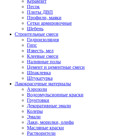
Керамзит
Песок
Плиты ДВП
Профили, маяки
Сетки армировочные
Щебень
Строительные смеси
Гидроизоляция
Гипс
Известь, мел
Клеевые смеси
Наливные полы
Цемент и цементные смеси
Шпаклевка
Штукатурка
Лакокрасочные материалы
Аэрозоли
Водоэмульсионные краски
Грунтовки
Декоративные эмали
Колеры
Эмали
Лаки, морилки, олифа
Масляные краски
Растворители