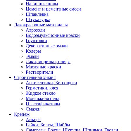
Наливные полы
Цемент и цементные смеси
Шпаклевка
Штукатурка
Лакокрасочные материалы
Аэрозоли
Водоэмульсионные краски
Грунтовки
Декоративные эмали
Колеры
Эмали
Лаки, морилки, олифа
Масляные краски
Растворители
Строительная химия
Антисептики, Биозащита
Герметики, клея
Жидкое стекло
Монтажная пена
Пластификаторы
Смазки
Крепеж
Анкера
Гайки, Болты, Шайбы
Саморезы, Болты, Шурупы, Шпильки, Гвозди