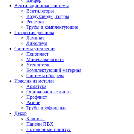
Шифер
Вентиляционные системы
Вентиляторы
Воздуховоды, гофры
Решетки
Трубы и комплектующие
Покрытия для пола
Ламинат
Линолеум
Системы утепления
Пенопласт
Минеральная вата
Утеплитель
Комплектующий материал
Системы обогрева
Изделия из металла
Арматура
Оцинкованные листы
Профлист
Разное
Трубы профильные
Декор
Карнизы
Панели ПВХ
Потолочный плинтус