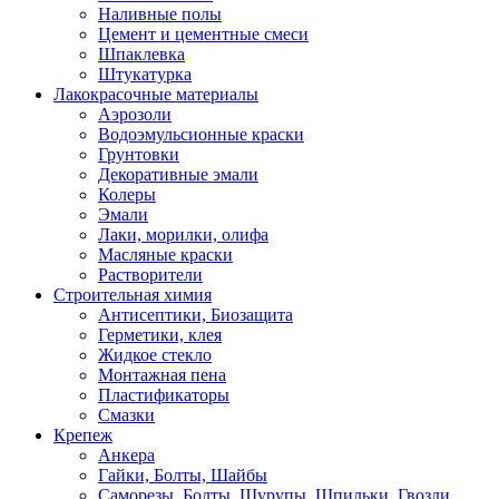
Наливные полы
Цемент и цементные смеси
Шпаклевка
Штукатурка
Лакокрасочные материалы
Аэрозоли
Водоэмульсионные краски
Грунтовки
Декоративные эмали
Колеры
Эмали
Лаки, морилки, олифа
Масляные краски
Растворители
Строительная химия
Антисептики, Биозащита
Герметики, клея
Жидкое стекло
Монтажная пена
Пластификаторы
Смазки
Крепеж
Анкера
Гайки, Болты, Шайбы
Саморезы, Болты, Шурупы, Шпильки, Гвозди