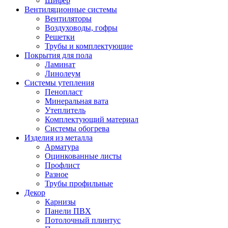
Шифер
Вентиляционные системы
Вентиляторы
Воздуховоды, гофры
Решетки
Трубы и комплектующие
Покрытия для пола
Ламинат
Линолеум
Системы утепления
Пенопласт
Минеральная вата
Утеплитель
Комплектующий материал
Системы обогрева
Изделия из металла
Арматура
Оцинкованные листы
Профлист
Разное
Трубы профильные
Декор
Карнизы
Панели ПВХ
Потолочный плинтус