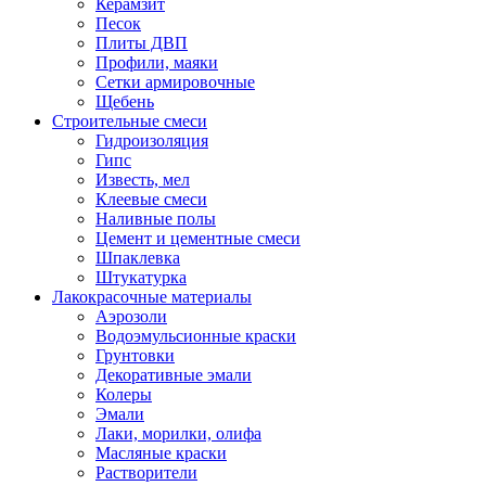
Керамзит
Песок
Плиты ДВП
Профили, маяки
Сетки армировочные
Щебень
Строительные смеси
Гидроизоляция
Гипс
Известь, мел
Клеевые смеси
Наливные полы
Цемент и цементные смеси
Шпаклевка
Штукатурка
Лакокрасочные материалы
Аэрозоли
Водоэмульсионные краски
Грунтовки
Декоративные эмали
Колеры
Эмали
Лаки, морилки, олифа
Масляные краски
Растворители