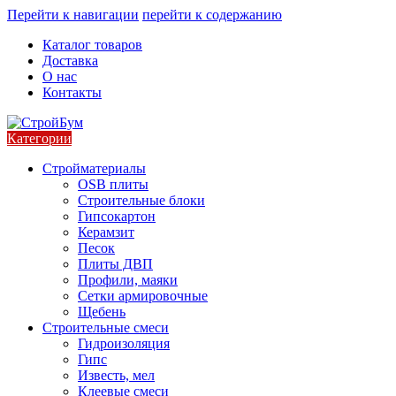
Перейти к навигации
перейти к содержанию
Каталог товаров
Доставка
О нас
Контакты
Категории
Стройматериалы
OSB плиты
Строительные блоки
Гипсокартон
Керамзит
Песок
Плиты ДВП
Профили, маяки
Сетки армировочные
Щебень
Строительные смеси
Гидроизоляция
Гипс
Известь, мел
Клеевые смеси