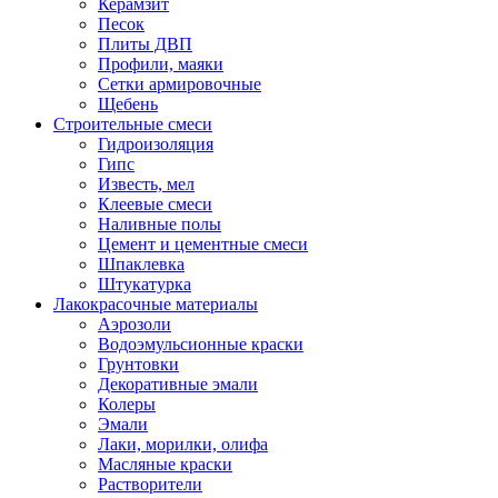
Керамзит
Песок
Плиты ДВП
Профили, маяки
Сетки армировочные
Щебень
Строительные смеси
Гидроизоляция
Гипс
Известь, мел
Клеевые смеси
Наливные полы
Цемент и цементные смеси
Шпаклевка
Штукатурка
Лакокрасочные материалы
Аэрозоли
Водоэмульсионные краски
Грунтовки
Декоративные эмали
Колеры
Эмали
Лаки, морилки, олифа
Масляные краски
Растворители