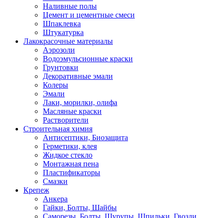
Наливные полы
Цемент и цементные смеси
Шпаклевка
Штукатурка
Лакокрасочные материалы
Аэрозоли
Водоэмульсионные краски
Грунтовки
Декоративные эмали
Колеры
Эмали
Лаки, морилки, олифа
Масляные краски
Растворители
Строительная химия
Антисептики, Биозащита
Герметики, клея
Жидкое стекло
Монтажная пена
Пластификаторы
Смазки
Крепеж
Анкера
Гайки, Болты, Шайбы
Саморезы, Болты, Шурупы, Шпильки, Гвозди