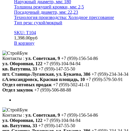
Наружный диаметр, мм: 180
Толщина режущей кромки, мм: 2,5
Посадочный диаметр, мм: 22,23
Технология производства: Холодное прессование
Тип реза: сухой/мокрый
SKU: T104
1,398.00
руб
В корзину
Контакты :
ул. Советская, 9
+7 (959)-156-54-86
ул. Оборонная, 122
+7 (959)-104-94-94
кв. Ватутина, 33
+7 (959)-147-55-50
пгт. Станица-Луганская, ул. Букаева, 38б
+7 (959)-234-34-34
г.Александровск, Красная площадь, 10
+7 (959)-579-50-91
Отдел оптовых продаж
+7 (959)-502-41-11
Отдел закупок
+7 (959)-506-88-88
Контакты :
ул. Советская, 9
+7 (959)-156-54-86
ул. Оборонная, 122
+7 (959)-104-94-94
кв. Ватутина, 33
+7 (959)-147-55-50
пгт. Станица-Луганская, ул. Букаева, 38б
+7 (959)-234-34-34