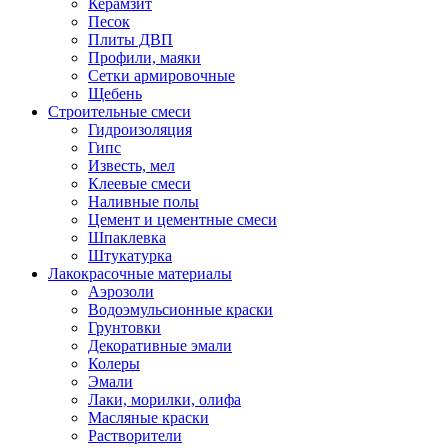
Керамзит
Песок
Плиты ДВП
Профили, маяки
Сетки армировочные
Щебень
Строительные смеси
Гидроизоляция
Гипс
Известь, мел
Клеевые смеси
Наливные полы
Цемент и цементные смеси
Шпаклевка
Штукатурка
Лакокрасочные материалы
Аэрозоли
Водоэмульсионные краски
Грунтовки
Декоративные эмали
Колеры
Эмали
Лаки, морилки, олифа
Масляные краски
Растворители