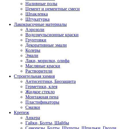
Наливные полы
Цемент и цементные смеси
Шпаклевка
Штукатурка
Лакокрасочные материалы
Аэрозоли
Водоэмульсионные краски
Грунтовки
Декоративные эмали
Колеры
Эмали
Лаки, морилки, олифа
Масляные краски
Растворители
Строительная химия
Антисептики, Биозащита
Герметики, клея
Жидкое стекло
Монтажная пена
Пластификаторы
Смазки
Крепеж
Анкера
Гайки, Болты, Шайбы
Саморезы, Болты, Шурупы, Шпильки, Гвозди