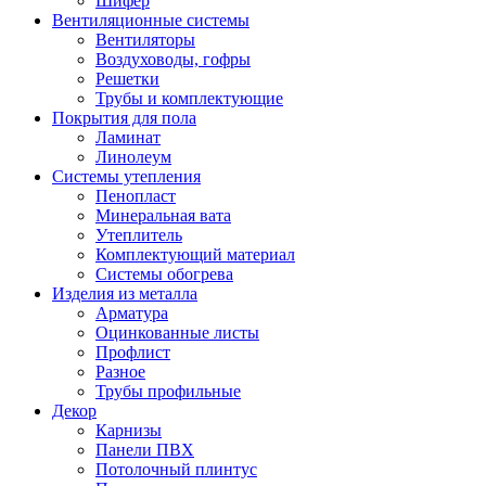
Шифер
Вентиляционные системы
Вентиляторы
Воздуховоды, гофры
Решетки
Трубы и комплектующие
Покрытия для пола
Ламинат
Линолеум
Системы утепления
Пенопласт
Минеральная вата
Утеплитель
Комплектующий материал
Системы обогрева
Изделия из металла
Арматура
Оцинкованные листы
Профлист
Разное
Трубы профильные
Декор
Карнизы
Панели ПВХ
Потолочный плинтус