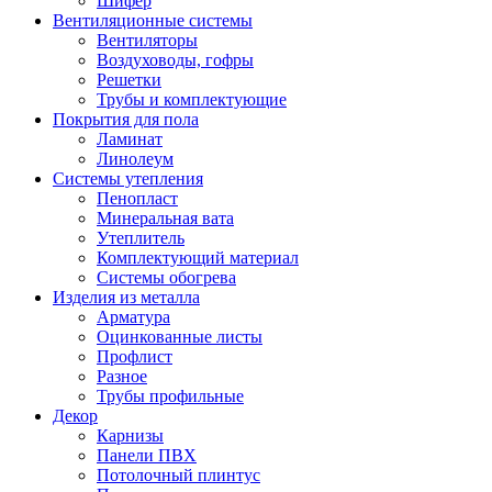
Шифер
Вентиляционные системы
Вентиляторы
Воздуховоды, гофры
Решетки
Трубы и комплектующие
Покрытия для пола
Ламинат
Линолеум
Системы утепления
Пенопласт
Минеральная вата
Утеплитель
Комплектующий материал
Системы обогрева
Изделия из металла
Арматура
Оцинкованные листы
Профлист
Разное
Трубы профильные
Декор
Карнизы
Панели ПВХ
Потолочный плинтус