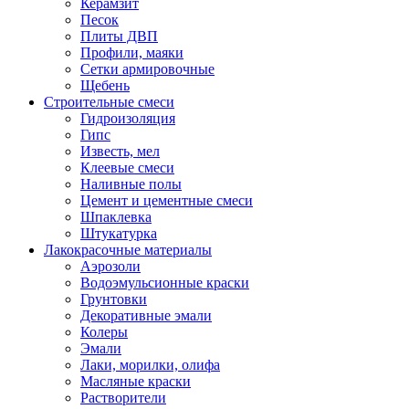
Керамзит
Песок
Плиты ДВП
Профили, маяки
Сетки армировочные
Щебень
Строительные смеси
Гидроизоляция
Гипс
Известь, мел
Клеевые смеси
Наливные полы
Цемент и цементные смеси
Шпаклевка
Штукатурка
Лакокрасочные материалы
Аэрозоли
Водоэмульсионные краски
Грунтовки
Декоративные эмали
Колеры
Эмали
Лаки, морилки, олифа
Масляные краски
Растворители