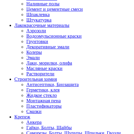
Наливные полы
Цемент и цементные смеси
Шпаклевка
Штукатурка
Лакокрасочные материалы
Аэрозоли
Водоэмульсионные краски
Грунтовки
Декоративные эмали
Колеры
Эмали
Лаки, морилки, олифа
Масляные краски
Растворители
Строительная химия
Антисептики, Биозащита
Герметики, клея
Жидкое стекло
Монтажная пена
Пластификаторы
Смазки
Крепеж
Анкера
Гайки, Болты, Шайбы
Саморезы, Болты, Шурупы, Шпильки, Гвозди