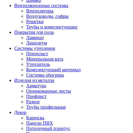
Шифер
Вентиляционные системы
Вентиляторы
Воздуховоды, гофры
Решетки
Трубы и комплектующие
Покрытия для пола
Ламинат
Линолеум
Системы утепления
Пенопласт
Минеральная вата
Утеплитель
Комплектующий материал
Системы обогрева
Изделия из металла
Арматура
Оцинкованные листы
Профлист
Разное
Трубы профильные
Декор
Карнизы
Панели ПВХ
Потолочный плинтус