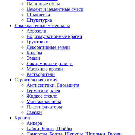
Наливные полы
Цемент и цементные смеси
Шпаклевка
Штукатурка
Лакокрасочные материалы
Аэрозоли
Водоэмульсионные краски
Грунтовки
Декоративные эмали
Колеры
Эмали
Лаки, морилки, олифа
Масляные краски
Растворители
Строительная химия
Антисептики, Биозащита
Герметики, клея
Жидкое стекло
Монтажная пена
Пластификаторы
Смазки
Крепеж
Анкера
Гайки, Болты, Шайбы
Саморезы, Болты, Шурупы, Шпильки, Гвозди