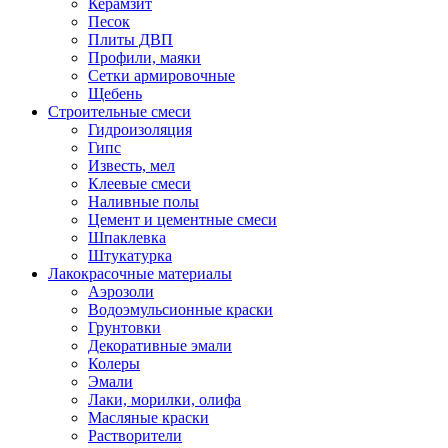
Керамзит
Песок
Плиты ДВП
Профили, маяки
Сетки армировочные
Щебень
Строительные смеси
Гидроизоляция
Гипс
Известь, мел
Клеевые смеси
Наливные полы
Цемент и цементные смеси
Шпаклевка
Штукатурка
Лакокрасочные материалы
Аэрозоли
Водоэмульсионные краски
Грунтовки
Декоративные эмали
Колеры
Эмали
Лаки, морилки, олифа
Масляные краски
Растворители