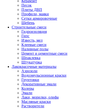
Керамзит
Песок
Плиты ДВП
Профили, маяки
Сетки армировочные
Щебень
Строительные смеси
Гидроизоляция
Гипс
Известь, мел
Клеевые смеси
Наливные полы
Цемент и цементные смеси
Шпаклевка
Штукатурка
Лакокрасочные материалы
Аэрозоли
Водоэмульсионные краски
Грунтовки
Декоративные эмали
Колеры
Эмали
Лаки, морилки, олифа
Масляные краски
Растворители