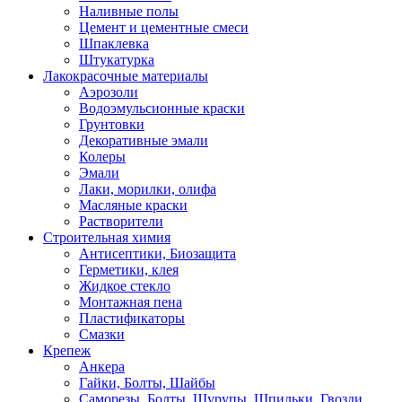
Наливные полы
Цемент и цементные смеси
Шпаклевка
Штукатурка
Лакокрасочные материалы
Аэрозоли
Водоэмульсионные краски
Грунтовки
Декоративные эмали
Колеры
Эмали
Лаки, морилки, олифа
Масляные краски
Растворители
Строительная химия
Антисептики, Биозащита
Герметики, клея
Жидкое стекло
Монтажная пена
Пластификаторы
Смазки
Крепеж
Анкера
Гайки, Болты, Шайбы
Саморезы, Болты, Шурупы, Шпильки, Гвозди