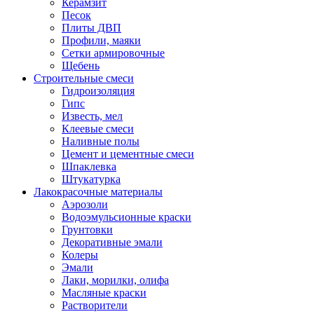
Керамзит
Песок
Плиты ДВП
Профили, маяки
Сетки армировочные
Щебень
Строительные смеси
Гидроизоляция
Гипс
Известь, мел
Клеевые смеси
Наливные полы
Цемент и цементные смеси
Шпаклевка
Штукатурка
Лакокрасочные материалы
Аэрозоли
Водоэмульсионные краски
Грунтовки
Декоративные эмали
Колеры
Эмали
Лаки, морилки, олифа
Масляные краски
Растворители