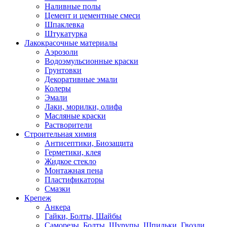
Наливные полы
Цемент и цементные смеси
Шпаклевка
Штукатурка
Лакокрасочные материалы
Аэрозоли
Водоэмульсионные краски
Грунтовки
Декоративные эмали
Колеры
Эмали
Лаки, морилки, олифа
Масляные краски
Растворители
Строительная химия
Антисептики, Биозащита
Герметики, клея
Жидкое стекло
Монтажная пена
Пластификаторы
Смазки
Крепеж
Анкера
Гайки, Болты, Шайбы
Саморезы, Болты, Шурупы, Шпильки, Гвозди