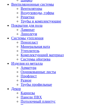
Шифер
Вентиляционные системы
Вентиляторы
Воздуховоды, гофры
Решетки
Трубы и комплектующие
Покрытия для пола
Ламинат
Линолеум
Системы утепления
Пенопласт
Минеральная вата
Утеплитель
Комплектующий материал
Системы обогрева
Изделия из металла
Арматура
Оцинкованные листы
Профлист
Разное
Трубы профильные
Декор
Карнизы
Панели ПВХ
Потолочный плинтус