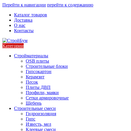
Перейти к навигации
перейти к содержанию
Каталог товаров
Доставка
О нас
Контакты
Категории
Стройматериалы
OSB плиты
Строительные блоки
Гипсокартон
Керамзит
Песок
Плиты ДВП
Профили, маяки
Сетки армировочные
Щебень
Строительные смеси
Гидроизоляция
Гипс
Известь, мел
Клеевые смеси