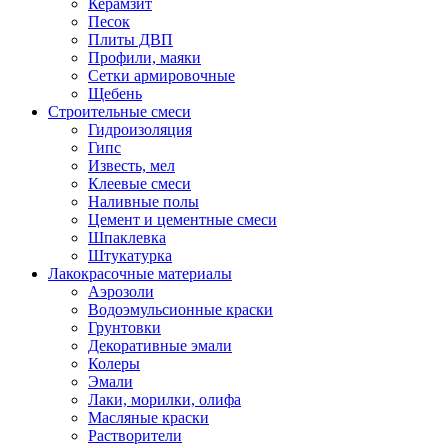
Керамзит
Песок
Плиты ДВП
Профили, маяки
Сетки армировочные
Щебень
Строительные смеси
Гидроизоляция
Гипс
Известь, мел
Клеевые смеси
Наливные полы
Цемент и цементные смеси
Шпаклевка
Штукатурка
Лакокрасочные материалы
Аэрозоли
Водоэмульсионные краски
Грунтовки
Декоративные эмали
Колеры
Эмали
Лаки, морилки, олифа
Масляные краски
Растворители