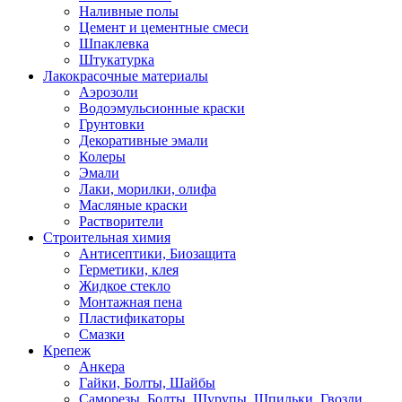
Наливные полы
Цемент и цементные смеси
Шпаклевка
Штукатурка
Лакокрасочные материалы
Аэрозоли
Водоэмульсионные краски
Грунтовки
Декоративные эмали
Колеры
Эмали
Лаки, морилки, олифа
Масляные краски
Растворители
Строительная химия
Антисептики, Биозащита
Герметики, клея
Жидкое стекло
Монтажная пена
Пластификаторы
Смазки
Крепеж
Анкера
Гайки, Болты, Шайбы
Саморезы, Болты, Шурупы, Шпильки, Гвозди