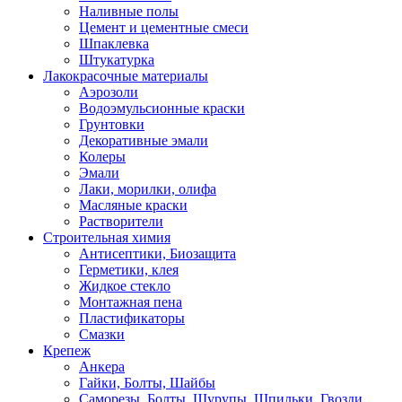
Наливные полы
Цемент и цементные смеси
Шпаклевка
Штукатурка
Лакокрасочные материалы
Аэрозоли
Водоэмульсионные краски
Грунтовки
Декоративные эмали
Колеры
Эмали
Лаки, морилки, олифа
Масляные краски
Растворители
Строительная химия
Антисептики, Биозащита
Герметики, клея
Жидкое стекло
Монтажная пена
Пластификаторы
Смазки
Крепеж
Анкера
Гайки, Болты, Шайбы
Саморезы, Болты, Шурупы, Шпильки, Гвозди