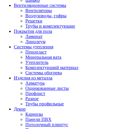
Шифер
Вентиляционные системы
Вентиляторы
Воздуховоды, гофры
Решетки
Трубы и комплектующие
Покрытия для пола
Ламинат
Линолеум
Системы утепления
Пенопласт
Минеральная вата
Утеплитель
Комплектующий материал
Системы обогрева
Изделия из металла
Арматура
Оцинкованные листы
Профлист
Разное
Трубы профильные
Декор
Карнизы
Панели ПВХ
Потолочный плинтус