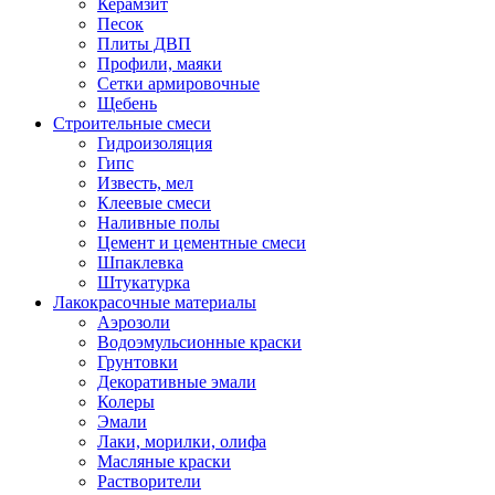
Керамзит
Песок
Плиты ДВП
Профили, маяки
Сетки армировочные
Щебень
Строительные смеси
Гидроизоляция
Гипс
Известь, мел
Клеевые смеси
Наливные полы
Цемент и цементные смеси
Шпаклевка
Штукатурка
Лакокрасочные материалы
Аэрозоли
Водоэмульсионные краски
Грунтовки
Декоративные эмали
Колеры
Эмали
Лаки, морилки, олифа
Масляные краски
Растворители