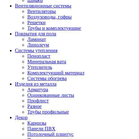
Шифер
Вентиляционные системы
Вентиляторы
Воздуховоды, гофры
Решетки
Трубы и комплектующие
Покрытия для пола
Ламинат
Линолеум
Системы утепления
Пенопласт
Минеральная вата
Утеплитель
Комплектующий материал
Системы обогрева
Изделия из металла
Арматура
Оцинкованные листы
Профлист
Разное
Трубы профильные
Декор
Карнизы
Панели ПВХ
Потолочный плинтус