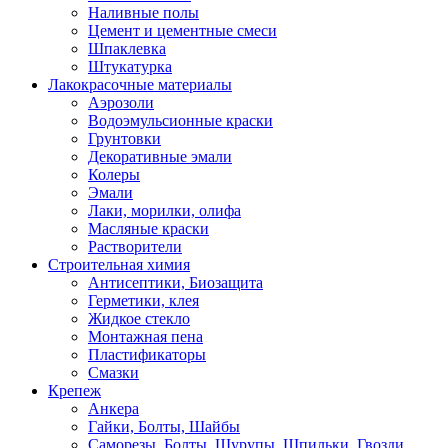
Наливные полы
Цемент и цементные смеси
Шпаклевка
Штукатурка
Лакокрасочные материалы
Аэрозоли
Водоэмульсионные краски
Грунтовки
Декоративные эмали
Колеры
Эмали
Лаки, морилки, олифа
Масляные краски
Растворители
Строительная химия
Антисептики, Биозащита
Герметики, клея
Жидкое стекло
Монтажная пена
Пластификаторы
Смазки
Крепеж
Анкера
Гайки, Болты, Шайбы
Саморезы, Болты, Шурупы, Шпильки, Гвозди