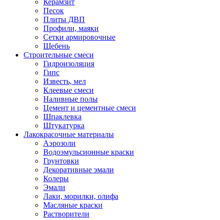
Керамзит
Песок
Плиты ДВП
Профили, маяки
Сетки армировочные
Щебень
Строительные смеси
Гидроизоляция
Гипс
Известь, мел
Клеевые смеси
Наливные полы
Цемент и цементные смеси
Шпаклевка
Штукатурка
Лакокрасочные материалы
Аэрозоли
Водоэмульсионные краски
Грунтовки
Декоративные эмали
Колеры
Эмали
Лаки, морилки, олифа
Масляные краски
Растворители