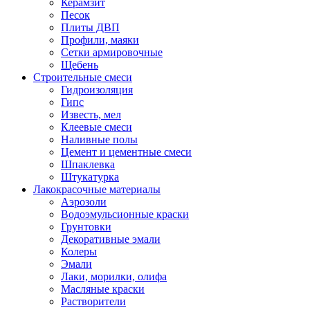
Керамзит
Песок
Плиты ДВП
Профили, маяки
Сетки армировочные
Щебень
Строительные смеси
Гидроизоляция
Гипс
Известь, мел
Клеевые смеси
Наливные полы
Цемент и цементные смеси
Шпаклевка
Штукатурка
Лакокрасочные материалы
Аэрозоли
Водоэмульсионные краски
Грунтовки
Декоративные эмали
Колеры
Эмали
Лаки, морилки, олифа
Масляные краски
Растворители