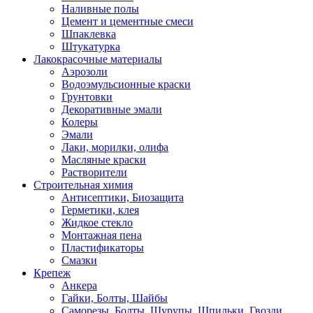
Наливные полы
Цемент и цементные смеси
Шпаклевка
Штукатурка
Лакокрасочные материалы
Аэрозоли
Водоэмульсионные краски
Грунтовки
Декоративные эмали
Колеры
Эмали
Лаки, морилки, олифа
Масляные краски
Растворители
Строительная химия
Антисептики, Биозащита
Герметики, клея
Жидкое стекло
Монтажная пена
Пластификаторы
Смазки
Крепеж
Анкера
Гайки, Болты, Шайбы
Саморезы, Болты, Шурупы, Шпильки, Гвозди