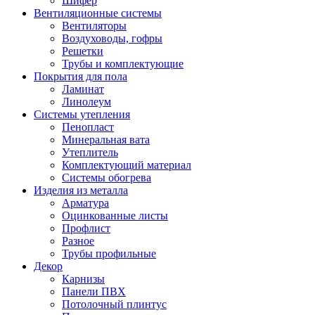
Шифер
Вентиляционные системы
Вентиляторы
Воздуховоды, гофры
Решетки
Трубы и комплектующие
Покрытия для пола
Ламинат
Линолеум
Системы утепления
Пенопласт
Минеральная вата
Утеплитель
Комплектующий материал
Системы обогрева
Изделия из металла
Арматура
Оцинкованные листы
Профлист
Разное
Трубы профильные
Декор
Карнизы
Панели ПВХ
Потолочный плинтус