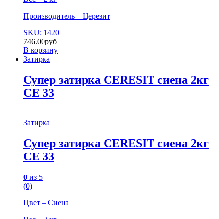
Производитель – Церезит
SKU: 1420
746.00
руб
В корзину
Затирка
Супер затирка CERESIT сиена 2кг
СЕ 33
Затирка
Супер затирка CERESIT сиена 2кг
СЕ 33
0
из 5
(0)
Цвет – Сиена