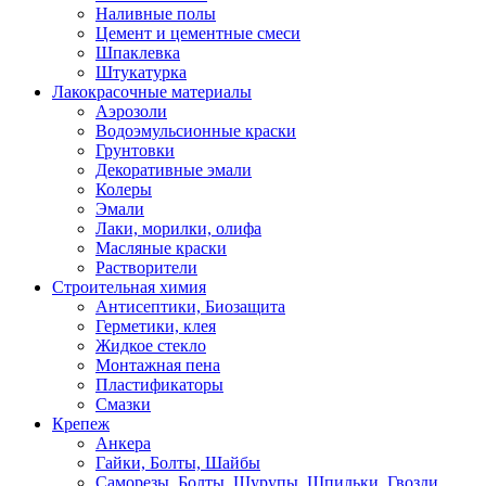
Наливные полы
Цемент и цементные смеси
Шпаклевка
Штукатурка
Лакокрасочные материалы
Аэрозоли
Водоэмульсионные краски
Грунтовки
Декоративные эмали
Колеры
Эмали
Лаки, морилки, олифа
Масляные краски
Растворители
Строительная химия
Антисептики, Биозащита
Герметики, клея
Жидкое стекло
Монтажная пена
Пластификаторы
Смазки
Крепеж
Анкера
Гайки, Болты, Шайбы
Саморезы, Болты, Шурупы, Шпильки, Гвозди