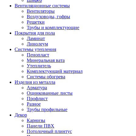
Шифер
Вентиляционные системы
Вентиляторы
Воздуховоды, гофры
Решетки
Трубы и комплектующие
Покрытия для пола
Ламинат
Линолеум
Системы утепления
Пенопласт
Минеральная вата
Утеплитель
Комплектующий материал
Системы обогрева
Изделия из металла
Арматура
Оцинкованные листы
Профлист
Разное
Трубы профильные
Декор
Карнизы
Панели ПВХ
Потолочный плинтус