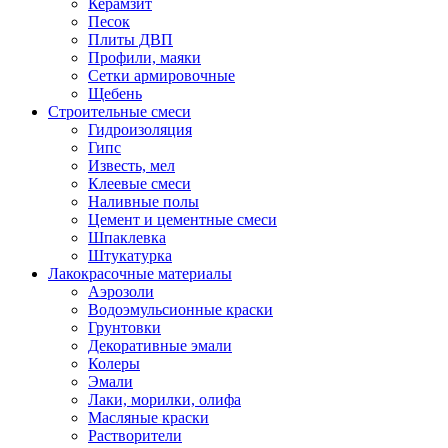
Керамзит
Песок
Плиты ДВП
Профили, маяки
Сетки армировочные
Щебень
Строительные смеси
Гидроизоляция
Гипс
Известь, мел
Клеевые смеси
Наливные полы
Цемент и цементные смеси
Шпаклевка
Штукатурка
Лакокрасочные материалы
Аэрозоли
Водоэмульсионные краски
Грунтовки
Декоративные эмали
Колеры
Эмали
Лаки, морилки, олифа
Масляные краски
Растворители