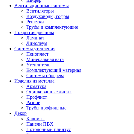
Шифер
Вентиляционные системы
Вентиляторы
Воздуховоды, гофры
Решетки
Трубы и комплектующие
Покрытия для пола
Ламинат
Линолеум
Системы утепления
Пенопласт
Минеральная вата
Утеплитель
Комплектующий материал
Системы обогрева
Изделия из металла
Арматура
Оцинкованные листы
Профлист
Разное
Трубы профильные
Декор
Карнизы
Панели ПВХ
Потолочный плинтус