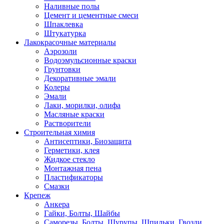
Наливные полы
Цемент и цементные смеси
Шпаклевка
Штукатурка
Лакокрасочные материалы
Аэрозоли
Водоэмульсионные краски
Грунтовки
Декоративные эмали
Колеры
Эмали
Лаки, морилки, олифа
Масляные краски
Растворители
Строительная химия
Антисептики, Биозащита
Герметики, клея
Жидкое стекло
Монтажная пена
Пластификаторы
Смазки
Крепеж
Анкера
Гайки, Болты, Шайбы
Саморезы, Болты, Шурупы, Шпильки, Гвозди