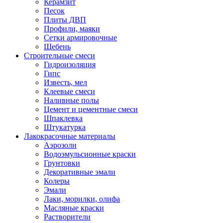
Керамзит
Песок
Плиты ДВП
Профили, маяки
Сетки армировочные
Щебень
Строительные смеси
Гидроизоляция
Гипс
Известь, мел
Клеевые смеси
Наливные полы
Цемент и цементные смеси
Шпаклевка
Штукатурка
Лакокрасочные материалы
Аэрозоли
Водоэмульсионные краски
Грунтовки
Декоративные эмали
Колеры
Эмали
Лаки, морилки, олифа
Масляные краски
Растворители