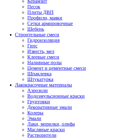
Керамзит
Песок
Плиты ДВП
Профили, маяки
Сетки армировочные
Щебень
Строительные смеси
Гидроизоляция
Гипс
Известь, мел
Клеевые смеси
Наливные полы
Цемент и цементные смеси
Шпаклевка
Штукатурка
Лакокрасочные материалы
Аэрозоли
Водоэмульсионные краски
Грунтовки
Декоративные эмали
Колеры
Эмали
Лаки, морилки, олифа
Масляные краски
Растворители