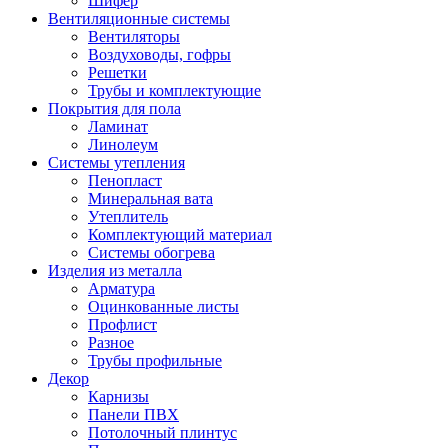
Шифер
Вентиляционные системы
Вентиляторы
Воздуховоды, гофры
Решетки
Трубы и комплектующие
Покрытия для пола
Ламинат
Линолеум
Системы утепления
Пенопласт
Минеральная вата
Утеплитель
Комплектующий материал
Системы обогрева
Изделия из металла
Арматура
Оцинкованные листы
Профлист
Разное
Трубы профильные
Декор
Карнизы
Панели ПВХ
Потолочный плинтус