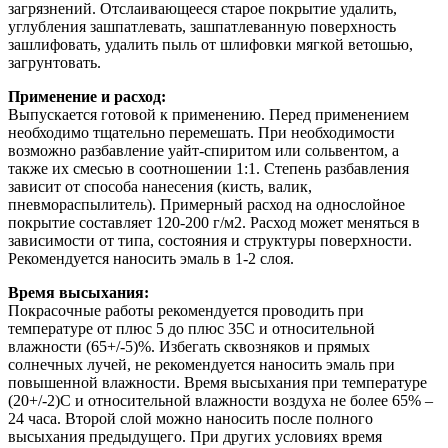
загрязнений. Отслаивающееся старое покрытие удалить,
углубления зашпатлевать, зашпатлеванную поверхность
зашлифовать, удалить пыль от шлифовки мягкой ветошью,
загрунтовать.
Применение и расход:
Выпускается готовой к применению. Перед применением
необходимо тщательно перемешать. При необходимости
возможно разбавление уайт-спиритом или сольвентом, а
также их смесью в соотношении 1:1. Степень разбавления
зависит от способа нанесения (кисть, валик,
пневмораспылитель). Примерный расход на однослойное
покрытие составляет 120-200 г/м2. Расход может меняться в
зависимости от типа, состояния и структуры поверхности.
Рекомендуется наносить эмаль в 1-2 слоя.
Время высыхания:
Покрасочные работы рекомендуется проводить при
температуре от плюс 5 до плюс 35С и относительной
влажности (65+/-5)%. Избегать сквозняков и прямых
солнечных лучей, не рекомендуется наносить эмаль при
повышенной влажности. Время высыхания при температуре
(20+/-2)С и относительной влажности воздуха не более 65% –
24 часа. Второй слой можно наносить после полного
высыхания предыдущего. При других условиях время