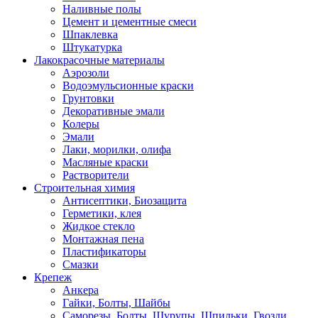
Наливные полы
Цемент и цементные смеси
Шпаклевка
Штукатурка
Лакокрасочные материалы
Аэрозоли
Водоэмульсионные краски
Грунтовки
Декоративные эмали
Колеры
Эмали
Лаки, морилки, олифа
Масляные краски
Растворители
Строительная химия
Антисептики, Биозащита
Герметики, клея
Жидкое стекло
Монтажная пена
Пластификаторы
Смазки
Крепеж
Анкера
Гайки, Болты, Шайбы
Саморезы, Болты, Шурупы, Шпильки, Гвозди