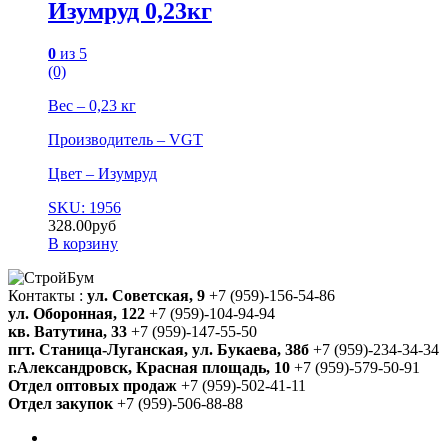
Изумруд 0,23кг
0
из 5
(0)
Вес – 0,23 кг
Производитель – VGT
Цвет – Изумруд
SKU: 1956
328.00
руб
В корзину
Контакты :
ул. Советская, 9
+7 (959)-156-54-86
ул. Оборонная, 122
+7 (959)-104-94-94
кв. Ватутина, 33
+7 (959)-147-55-50
пгт. Станица-Луганская, ул. Букаева, 38б
+7 (959)-234-34-34
г.Александровск, Красная площадь, 10
+7 (959)-579-50-91
Отдел оптовых продаж
+7 (959)-502-41-11
Отдел закупок
+7 (959)-506-88-88