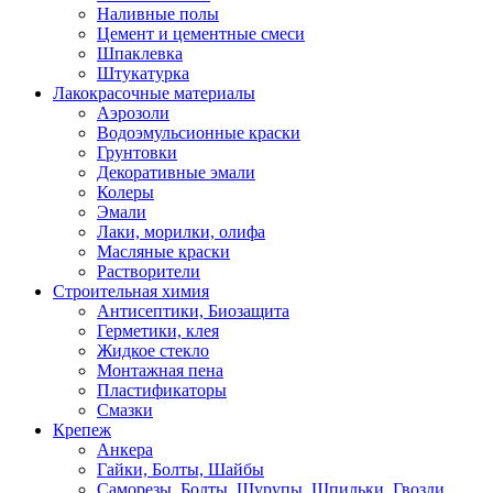
Наливные полы
Цемент и цементные смеси
Шпаклевка
Штукатурка
Лакокрасочные материалы
Аэрозоли
Водоэмульсионные краски
Грунтовки
Декоративные эмали
Колеры
Эмали
Лаки, морилки, олифа
Масляные краски
Растворители
Строительная химия
Антисептики, Биозащита
Герметики, клея
Жидкое стекло
Монтажная пена
Пластификаторы
Смазки
Крепеж
Анкера
Гайки, Болты, Шайбы
Саморезы, Болты, Шурупы, Шпильки, Гвозди