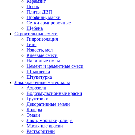
Керамзит
Песок
Плиты ДВП
Профили, маяки
Сетки армировочные
Щебень
Строительные смеси
Гидроизоляция
Гипс
Известь, мел
Клеевые смеси
Наливные полы
Цемент и цементные смеси
Шпаклевка
Штукатурка
Лакокрасочные материалы
Аэрозоли
Водоэмульсионные краски
Грунтовки
Декоративные эмали
Колеры
Эмали
Лаки, морилки, олифа
Масляные краски
Растворители