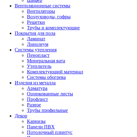
Шифер
Вентиляционные системы
Вентиляторы
Воздуховоды, гофры
Решетки
Трубы и комплектующие
Покрытия для пола
Ламинат
Линолеум
Системы утепления
Пенопласт
Минеральная вата
Утеплитель
Комплектующий материал
Системы обогрева
Изделия из металла
Арматура
Оцинкованные листы
Профлист
Разное
Трубы профильные
Декор
Карнизы
Панели ПВХ
Потолочный плинтус