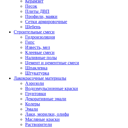
Керамзит
Песок
Плиты ДВП
Профили, маяки
Сетки армировочные
Щебень
Строительные смеси
Гидроизоляция
Гипс
Известь, мел
Клеевые смеси
Наливные полы
Цемент и цементные смеси
Шпаклевка
Штукатурка
Лакокрасочные материалы
Аэрозоли
Водоэмульсионные краски
Грунтовки
Декоративные эмали
Колеры
Эмали
Лаки, морилки, олифа
Масляные краски
Растворители