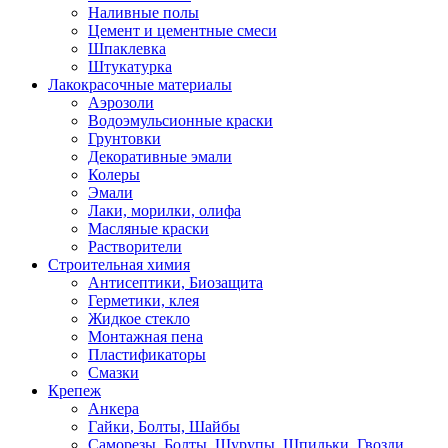
Наливные полы
Цемент и цементные смеси
Шпаклевка
Штукатурка
Лакокрасочные материалы
Аэрозоли
Водоэмульсионные краски
Грунтовки
Декоративные эмали
Колеры
Эмали
Лаки, морилки, олифа
Масляные краски
Растворители
Строительная химия
Антисептики, Биозащита
Герметики, клея
Жидкое стекло
Монтажная пена
Пластификаторы
Смазки
Крепеж
Анкера
Гайки, Болты, Шайбы
Саморезы, Болты, Шурупы, Шпильки, Гвозди