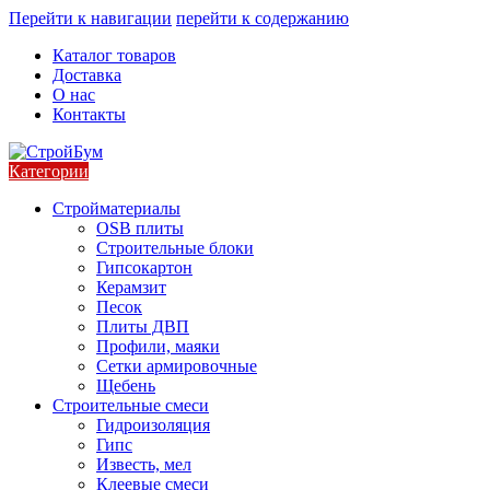
Перейти к навигации
перейти к содержанию
Каталог товаров
Доставка
О нас
Контакты
Категории
Стройматериалы
OSB плиты
Строительные блоки
Гипсокартон
Керамзит
Песок
Плиты ДВП
Профили, маяки
Сетки армировочные
Щебень
Строительные смеси
Гидроизоляция
Гипс
Известь, мел
Клеевые смеси