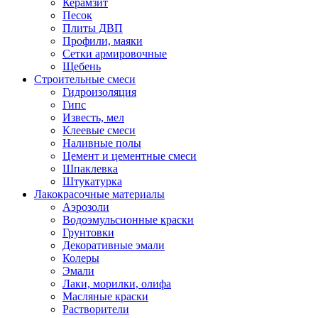
Керамзит
Песок
Плиты ДВП
Профили, маяки
Сетки армировочные
Щебень
Строительные смеси
Гидроизоляция
Гипс
Известь, мел
Клеевые смеси
Наливные полы
Цемент и цементные смеси
Шпаклевка
Штукатурка
Лакокрасочные материалы
Аэрозоли
Водоэмульсионные краски
Грунтовки
Декоративные эмали
Колеры
Эмали
Лаки, морилки, олифа
Масляные краски
Растворители