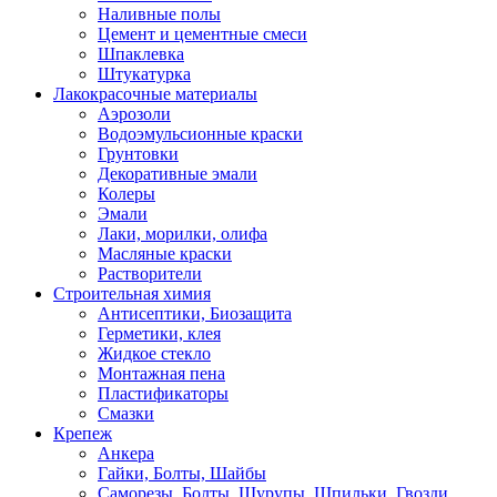
Наливные полы
Цемент и цементные смеси
Шпаклевка
Штукатурка
Лакокрасочные материалы
Аэрозоли
Водоэмульсионные краски
Грунтовки
Декоративные эмали
Колеры
Эмали
Лаки, морилки, олифа
Масляные краски
Растворители
Строительная химия
Антисептики, Биозащита
Герметики, клея
Жидкое стекло
Монтажная пена
Пластификаторы
Смазки
Крепеж
Анкера
Гайки, Болты, Шайбы
Саморезы, Болты, Шурупы, Шпильки, Гвозди