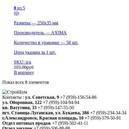
0
из 5
(0)
Размеры — 250х35 мм
Производитель — AXIMA
Количество в упаковке — 58 шт.
Цена указана за 1 шт.
SKU: n/a
103.00
руб
В корзину
Показ всех 8 элементов
Контакты :
ул. Советская, 9
+7 (959)-156-54-86
ул. Оборонная, 122
+7 (959)-104-94-94
кв. Ватутина, 33
+7 (959)-147-55-50
пгт. Станица-Луганская, ул. Букаева, 38б
+7 (959)-234-34-34
г.Александровск, Красная площадь, 10
+7 (959)-579-50-91
Отдел оптовых продаж
+7 (959)-502-41-11
Отдел закупок
+7 (959)-506-88-88