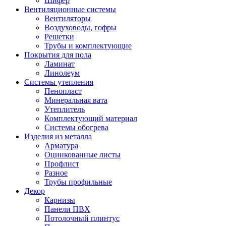
Шифер
Вентиляционные системы
Вентиляторы
Воздуховоды, гофры
Решетки
Трубы и комплектующие
Покрытия для пола
Ламинат
Линолеум
Системы утепления
Пенопласт
Минеральная вата
Утеплитель
Комплектующий материал
Системы обогрева
Изделия из металла
Арматура
Оцинкованные листы
Профлист
Разное
Трубы профильные
Декор
Карнизы
Панели ПВХ
Потолочный плинтус