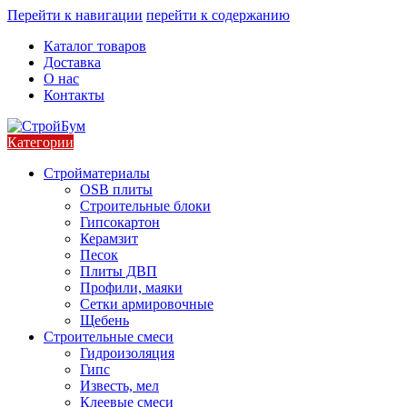
Перейти к навигации
перейти к содержанию
Каталог товаров
Доставка
О нас
Контакты
Категории
Стройматериалы
OSB плиты
Строительные блоки
Гипсокартон
Керамзит
Песок
Плиты ДВП
Профили, маяки
Сетки армировочные
Щебень
Строительные смеси
Гидроизоляция
Гипс
Известь, мел
Клеевые смеси