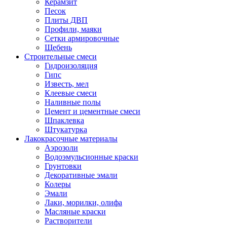
Керамзит
Песок
Плиты ДВП
Профили, маяки
Сетки армировочные
Щебень
Строительные смеси
Гидроизоляция
Гипс
Известь, мел
Клеевые смеси
Наливные полы
Цемент и цементные смеси
Шпаклевка
Штукатурка
Лакокрасочные материалы
Аэрозоли
Водоэмульсионные краски
Грунтовки
Декоративные эмали
Колеры
Эмали
Лаки, морилки, олифа
Масляные краски
Растворители