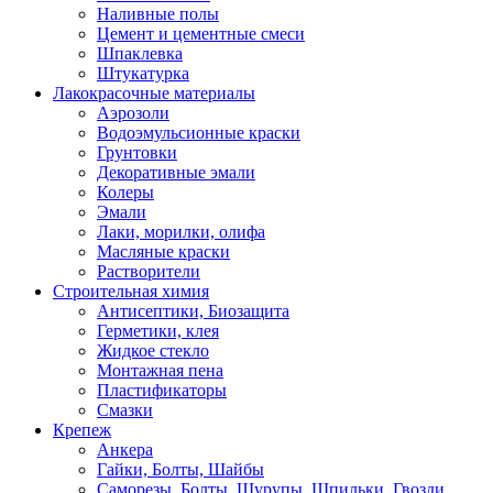
Наливные полы
Цемент и цементные смеси
Шпаклевка
Штукатурка
Лакокрасочные материалы
Аэрозоли
Водоэмульсионные краски
Грунтовки
Декоративные эмали
Колеры
Эмали
Лаки, морилки, олифа
Масляные краски
Растворители
Строительная химия
Антисептики, Биозащита
Герметики, клея
Жидкое стекло
Монтажная пена
Пластификаторы
Смазки
Крепеж
Анкера
Гайки, Болты, Шайбы
Саморезы, Болты, Шурупы, Шпильки, Гвозди