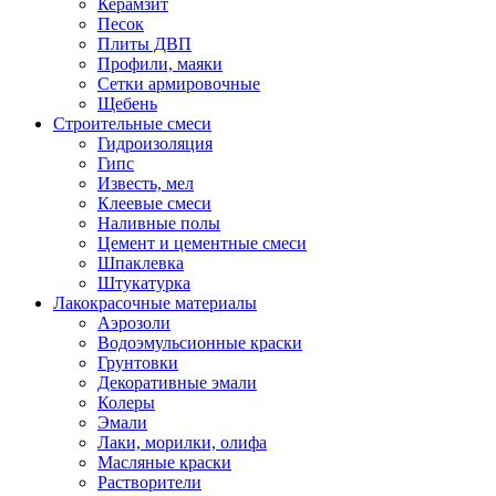
Керамзит
Песок
Плиты ДВП
Профили, маяки
Сетки армировочные
Щебень
Строительные смеси
Гидроизоляция
Гипс
Известь, мел
Клеевые смеси
Наливные полы
Цемент и цементные смеси
Шпаклевка
Штукатурка
Лакокрасочные материалы
Аэрозоли
Водоэмульсионные краски
Грунтовки
Декоративные эмали
Колеры
Эмали
Лаки, морилки, олифа
Масляные краски
Растворители