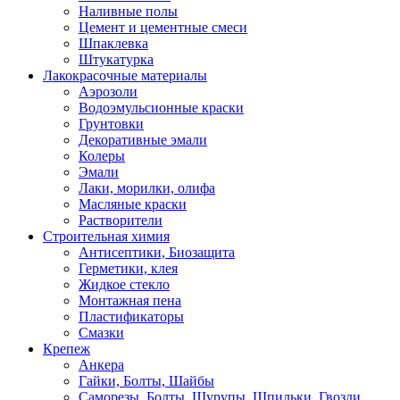
Наливные полы
Цемент и цементные смеси
Шпаклевка
Штукатурка
Лакокрасочные материалы
Аэрозоли
Водоэмульсионные краски
Грунтовки
Декоративные эмали
Колеры
Эмали
Лаки, морилки, олифа
Масляные краски
Растворители
Строительная химия
Антисептики, Биозащита
Герметики, клея
Жидкое стекло
Монтажная пена
Пластификаторы
Смазки
Крепеж
Анкера
Гайки, Болты, Шайбы
Саморезы, Болты, Шурупы, Шпильки, Гвозди