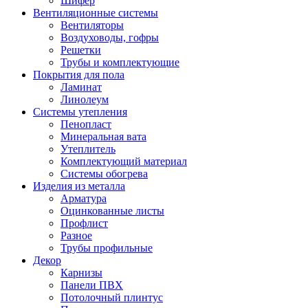
Шифер
Вентиляционные системы
Вентиляторы
Воздуховоды, гофры
Решетки
Трубы и комплектующие
Покрытия для пола
Ламинат
Линолеум
Системы утепления
Пенопласт
Минеральная вата
Утеплитель
Комплектующий материал
Системы обогрева
Изделия из металла
Арматура
Оцинкованные листы
Профлист
Разное
Трубы профильные
Декор
Карнизы
Панели ПВХ
Потолочный плинтус