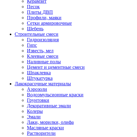
Керамзит
Песок
Плиты ДВП
Профили, маяки
Сетки армировочные
Щебень
Строительные смеси
Гидроизоляция
Гипс
Известь, мел
Клеевые смеси
Наливные полы
Цемент и цементные смеси
Шпаклевка
Штукатурка
Лакокрасочные материалы
Аэрозоли
Водоэмульсионные краски
Грунтовки
Декоративные эмали
Колеры
Эмали
Лаки, морилки, олифа
Масляные краски
Растворители