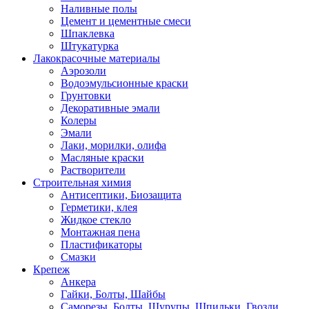
Наливные полы
Цемент и цементные смеси
Шпаклевка
Штукатурка
Лакокрасочные материалы
Аэрозоли
Водоэмульсионные краски
Грунтовки
Декоративные эмали
Колеры
Эмали
Лаки, морилки, олифа
Масляные краски
Растворители
Строительная химия
Антисептики, Биозащита
Герметики, клея
Жидкое стекло
Монтажная пена
Пластификаторы
Смазки
Крепеж
Анкера
Гайки, Болты, Шайбы
Саморезы, Болты, Шурупы, Шпильки, Гвозди