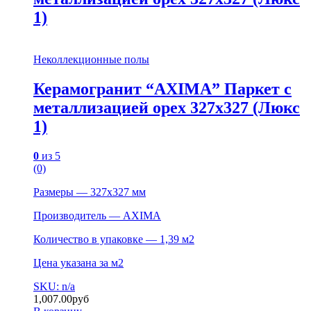
1)
Неколлекционные полы
Керамогранит “AXIMA” Паркет с
металлизацией орех 327х327 (Люкс
1)
0
из 5
(0)
Размеры — 327х327 мм
Производитель — AXIMA
Количество в упаковке — 1,39 м2
Цена указана за м2
SKU: n/a
1,007.00
руб