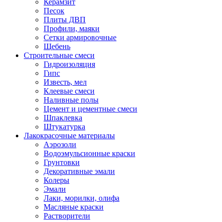
Керамзит
Песок
Плиты ДВП
Профили, маяки
Сетки армировочные
Щебень
Строительные смеси
Гидроизоляция
Гипс
Известь, мел
Клеевые смеси
Наливные полы
Цемент и цементные смеси
Шпаклевка
Штукатурка
Лакокрасочные материалы
Аэрозоли
Водоэмульсионные краски
Грунтовки
Декоративные эмали
Колеры
Эмали
Лаки, морилки, олифа
Масляные краски
Растворители