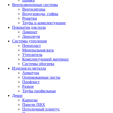
Шифер
Вентиляционные системы
Вентиляторы
Воздуховоды, гофры
Решетки
Трубы и комплектующие
Покрытия для пола
Ламинат
Линолеум
Системы утепления
Пенопласт
Минеральная вата
Утеплитель
Комплектующий материал
Системы обогрева
Изделия из металла
Арматура
Оцинкованные листы
Профлист
Разное
Трубы профильные
Декор
Карнизы
Панели ПВХ
Потолочный плинтус