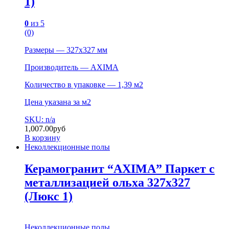
1)
0
из 5
(0)
Размеры — 327х327 мм
Производитель — AXIMA
Количество в упаковке — 1,39 м2
Цена указана за м2
SKU: n/a
1,007.00
руб
В корзину
Неколлекционные полы
Керамогранит “AXIMA” Паркет с
металлизацией ольха 327х327
(Люкс 1)
Неколлекционные полы