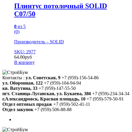
Плинтус потолочный SOLID
C07/50
0
из 5
(0)
Производитель – SOLID
SKU: 2977
64.00
руб
В корзину
Контакты :
ул. Советская, 9
+7 (959)-156-54-86
ул. Оборонная, 122
+7 (959)-104-94-94
кв. Ватутина, 33
+7 (959)-147-55-50
пгт. Станица-Луганская, ул. Букаева, 38б
+7 (959)-234-34-34
г.Александровск, Красная площадь, 10
+7 (959)-579-50-91
Отдел оптовых продаж
+7 (959)-502-41-11
Отдел закупок
+7 (959)-506-88-88