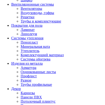
Шифер
Вентиляционные системы
Вентиляторы
Воздуховоды, гофры
Решетки
Трубы и комплектующие
Покрытия для пола
Ламинат
Линолеум
Системы утепления
Пенопласт
Минеральная вата
Утеплитель
Комплектующий материал
Системы обогрева
Изделия из металла
Арматура
Оцинкованные листы
Профлист
Разное
Трубы профильные
Декор
Карнизы
Панели ПВХ
Потолочный плинтус