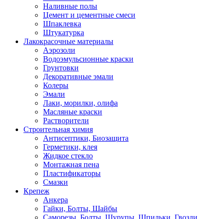
Наливные полы
Цемент и цементные смеси
Шпаклевка
Штукатурка
Лакокрасочные материалы
Аэрозоли
Водоэмульсионные краски
Грунтовки
Декоративные эмали
Колеры
Эмали
Лаки, морилки, олифа
Масляные краски
Растворители
Строительная химия
Антисептики, Биозащита
Герметики, клея
Жидкое стекло
Монтажная пена
Пластификаторы
Смазки
Крепеж
Анкера
Гайки, Болты, Шайбы
Саморезы, Болты, Шурупы, Шпильки, Гвозди