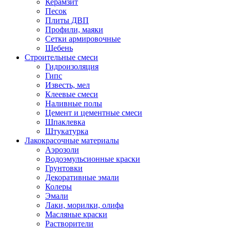
Керамзит
Песок
Плиты ДВП
Профили, маяки
Сетки армировочные
Щебень
Строительные смеси
Гидроизоляция
Гипс
Известь, мел
Клеевые смеси
Наливные полы
Цемент и цементные смеси
Шпаклевка
Штукатурка
Лакокрасочные материалы
Аэрозоли
Водоэмульсионные краски
Грунтовки
Декоративные эмали
Колеры
Эмали
Лаки, морилки, олифа
Масляные краски
Растворители