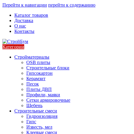
Перейти к навигации
перейти к содержанию
Каталог товаров
Доставка
О нас
Контакты
Категории
Стройматериалы
OSB плиты
Строительные блоки
Гипсокартон
Керамзит
Песок
Плиты ДВП
Профили, маяки
Сетки армировочные
Щебень
Строительные смеси
Гидроизоляция
Гипс
Известь, мел
Клеевые смеси