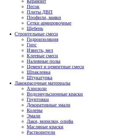
Керамзит
Песок
Плиты ДВП
Профили, маяки
Сетки армировочные
Щебень
Строительные смеси
Гидроизоляция
Гипс
Известь, мел
Клеевые смеси
Наливные полы
Цемент и цементные смеси
Шпаклевка
Штукатурка
Лакокрасочные материалы
Аэрозоли
Водоэмульсионные краски
Грунтовки
Декоративные эмали
Колеры
Эмали
Лаки, морилки, олифа
Масляные краски
Растворители