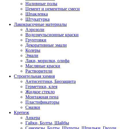
Наливные полы
Цемент и цементные смеси
Шпаклевка
Штукатурка
Лакокрасочные материалы
Аэрозоли
Водоэмульсионные краски
Грунтовки
Декоративные эмали
Колеры
Эмали
Лаки, морилки, олифа
Масляные краски
Растворители
Строительная химия
Антисептики, Биозащита
Герметики, клея
Жидкое стекло
Монтажная пена
Пластификаторы
Смазки
Крепеж
Анкера
Гайки, Болты, Шайбы
Саморезы, Болты, Шурупы, Шпильки, Гвозди