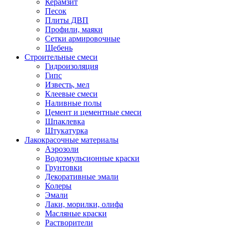
Керамзит
Песок
Плиты ДВП
Профили, маяки
Сетки армировочные
Щебень
Строительные смеси
Гидроизоляция
Гипс
Известь, мел
Клеевые смеси
Наливные полы
Цемент и цементные смеси
Шпаклевка
Штукатурка
Лакокрасочные материалы
Аэрозоли
Водоэмульсионные краски
Грунтовки
Декоративные эмали
Колеры
Эмали
Лаки, морилки, олифа
Масляные краски
Растворители