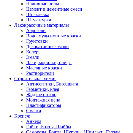
Наливные полы
Цемент и цементные смеси
Шпаклевка
Штукатурка
Лакокрасочные материалы
Аэрозоли
Водоэмульсионные краски
Грунтовки
Декоративные эмали
Колеры
Эмали
Лаки, морилки, олифа
Масляные краски
Растворители
Строительная химия
Антисептики, Биозащита
Герметики, клея
Жидкое стекло
Монтажная пена
Пластификаторы
Смазки
Крепеж
Анкера
Гайки, Болты, Шайбы
Саморезы, Болты, Шурупы, Шпильки, Гвозди