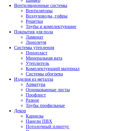
Шифер
Вентиляционные системы
Вентиляторы
Воздуховоды, гофры
Решетки
Трубы и комплектующие
Покрытия для пола
Ламинат
Линолеум
Системы утепления
Пенопласт
Минеральная вата
Утеплитель
Комплектующий материал
Системы обогрева
Изделия из металла
Арматура
Оцинкованные листы
Профлист
Разное
Трубы профильные
Декор
Карнизы
Панели ПВХ
Потолочный плинтус