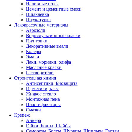
Наливные полы
Цемент и цементные смеси
Шпаклевка
Штукатурка
Лакокрасочные материалы
Аэрозоли
Водоэмульсионные краски
Грунтовки
Декоративные эмали
Колеры
Эмали
Лаки, морилки, олифа
Масляные краски
Растворители
Строительная химия
Антисептики, Биозащита
Герметики, клея
Жидкое стекло
Монтажная пена
Пластификаторы
Смазки
Крепеж
Анкера
Гайки, Болты, Шайбы
Саморезы, Болты, Шурупы, Шпильки, Гвозди