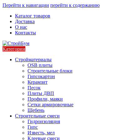
Перейти к навигации
перейти к содержанию
Каталог товаров
Доставка
О нас
Контакты
Категории
Стройматериалы
OSB плиты
Строительные блоки
Гипсокартон
Керамзит
Песок
Плиты ДВП
Профили, маяки
Сетки армировочные
Щебень
Строительные смеси
Гидроизоляция
Гипс
Известь, мел
Клеевые смеси