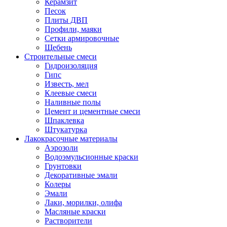
Керамзит
Песок
Плиты ДВП
Профили, маяки
Сетки армировочные
Щебень
Строительные смеси
Гидроизоляция
Гипс
Известь, мел
Клеевые смеси
Наливные полы
Цемент и цементные смеси
Шпаклевка
Штукатурка
Лакокрасочные материалы
Аэрозоли
Водоэмульсионные краски
Грунтовки
Декоративные эмали
Колеры
Эмали
Лаки, морилки, олифа
Масляные краски
Растворители