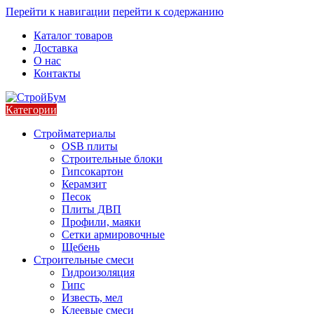
Перейти к навигации
перейти к содержанию
Каталог товаров
Доставка
О нас
Контакты
Категории
Стройматериалы
OSB плиты
Строительные блоки
Гипсокартон
Керамзит
Песок
Плиты ДВП
Профили, маяки
Сетки армировочные
Щебень
Строительные смеси
Гидроизоляция
Гипс
Известь, мел
Клеевые смеси