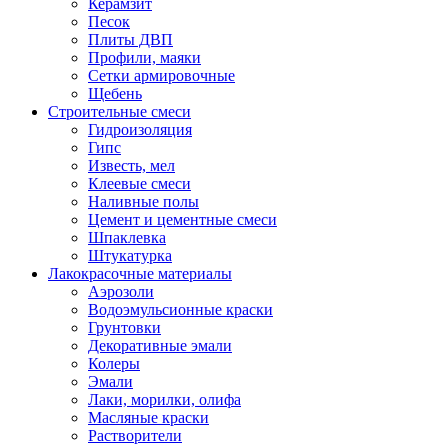
Керамзит
Песок
Плиты ДВП
Профили, маяки
Сетки армировочные
Щебень
Строительные смеси
Гидроизоляция
Гипс
Известь, мел
Клеевые смеси
Наливные полы
Цемент и цементные смеси
Шпаклевка
Штукатурка
Лакокрасочные материалы
Аэрозоли
Водоэмульсионные краски
Грунтовки
Декоративные эмали
Колеры
Эмали
Лаки, морилки, олифа
Масляные краски
Растворители