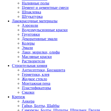
Наливные полы
Цемент и цементные смеси
Шпаклевка
Штукатурка
Лакокрасочные материалы
Аэрозоли
Водоэмульсионные краски
Грунтовки
Декоративные эмали
Колеры
Эмали
Лаки, морилки, олифа
Масляные краски
Растворители
Строительная химия
Антисептики, Биозащита
Герметики, клея
Жидкое стекло
Монтажная пена
Пластификаторы
Смазки
Крепеж
Анкера
Гайки, Болты, Шайбы
Саморезы, Болты, Шурупы, Шпильки, Гвозди