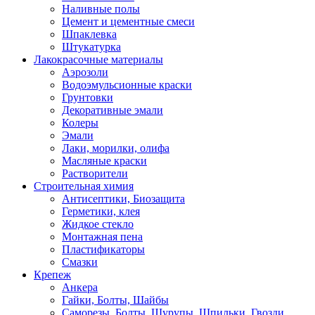
Наливные полы
Цемент и цементные смеси
Шпаклевка
Штукатурка
Лакокрасочные материалы
Аэрозоли
Водоэмульсионные краски
Грунтовки
Декоративные эмали
Колеры
Эмали
Лаки, морилки, олифа
Масляные краски
Растворители
Строительная химия
Антисептики, Биозащита
Герметики, клея
Жидкое стекло
Монтажная пена
Пластификаторы
Смазки
Крепеж
Анкера
Гайки, Болты, Шайбы
Саморезы, Болты, Шурупы, Шпильки, Гвозди