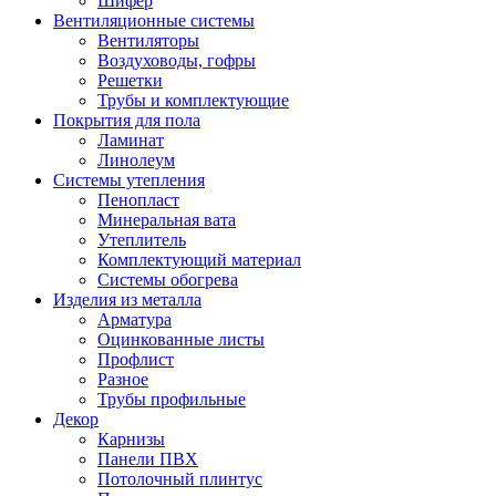
Шифер
Вентиляционные системы
Вентиляторы
Воздуховоды, гофры
Решетки
Трубы и комплектующие
Покрытия для пола
Ламинат
Линолеум
Системы утепления
Пенопласт
Минеральная вата
Утеплитель
Комплектующий материал
Системы обогрева
Изделия из металла
Арматура
Оцинкованные листы
Профлист
Разное
Трубы профильные
Декор
Карнизы
Панели ПВХ
Потолочный плинтус