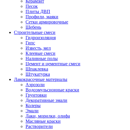
Керамзит
Песок
Плиты ДВП
Профили, маяки
Сетки армировочные
Щебень
Строительные смеси
Гидроизоляция
Гипс
Известь, мел
Клеевые смеси
Наливные полы
Цемент и цементные смеси
Шпаклевка
Штукатурка
Лакокрасочные материалы
Аэрозоли
Водоэмульсионные краски
Грунтовки
Декоративные эмали
Колеры
Эмали
Лаки, морилки, олифа
Масляные краски
Растворители