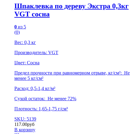
Шпаклевка по дереву Экстра 0,3кг
VGT сосна
0
из 5
(0)
Вес: 0,3 кг
Производитель: VGT
Цвет: Cосна
Предел прочности при равномерном отрыве, кг/см²: Не
менее 5 кг/см²
Расход: 0,5-1,4 кг/м²
Сухой остаток: Не менее 72%
Плотность: 1,65-1,75 г/см³
SKU: 5139
117.00
руб
В корзину