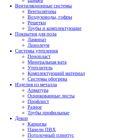
Шифер
Вентиляционные системы
Вентиляторы
Воздуховоды, гофры
Решетки
Трубы и комплектующие
Покрытия для пола
Ламинат
Линолеум
Системы утепления
Пенопласт
Минеральная вата
Утеплитель
Комплектующий материал
Системы обогрева
Изделия из металла
Арматура
Оцинкованные листы
Профлист
Разное
Трубы профильные
Декор
Карнизы
Панели ПВХ
Потолочный плинтус