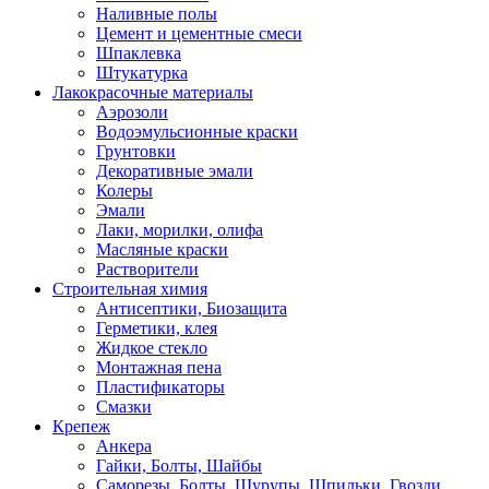
Наливные полы
Цемент и цементные смеси
Шпаклевка
Штукатурка
Лакокрасочные материалы
Аэрозоли
Водоэмульсионные краски
Грунтовки
Декоративные эмали
Колеры
Эмали
Лаки, морилки, олифа
Масляные краски
Растворители
Строительная химия
Антисептики, Биозащита
Герметики, клея
Жидкое стекло
Монтажная пена
Пластификаторы
Смазки
Крепеж
Анкера
Гайки, Болты, Шайбы
Саморезы, Болты, Шурупы, Шпильки, Гвозди