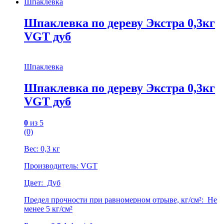
Шпаклевка
Шпаклевка по дереву Экстра 0,3кг
VGT дуб
Шпаклевка
Шпаклевка по дереву Экстра 0,3кг
VGT дуб
0
из 5
(0)
Вес: 0,3 кг
Производитель: VGT
Цвет: Дуб
Предел прочности при равномерном отрыве, кг/см²: Не
менее 5 кг/см²