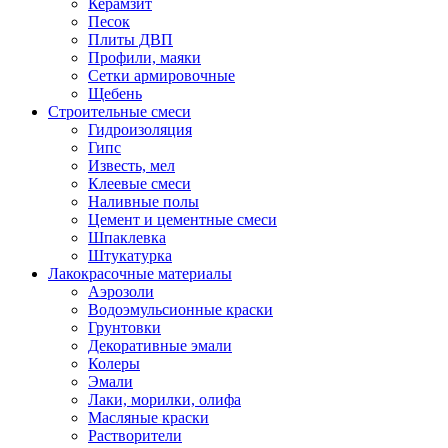
Керамзит
Песок
Плиты ДВП
Профили, маяки
Сетки армировочные
Щебень
Строительные смеси
Гидроизоляция
Гипс
Известь, мел
Клеевые смеси
Наливные полы
Цемент и цементные смеси
Шпаклевка
Штукатурка
Лакокрасочные материалы
Аэрозоли
Водоэмульсионные краски
Грунтовки
Декоративные эмали
Колеры
Эмали
Лаки, морилки, олифа
Масляные краски
Растворители