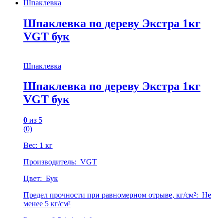
Шпаклевка
Шпаклевка по дереву Экстра 1кг
VGT бук
Шпаклевка
Шпаклевка по дереву Экстра 1кг
VGT бук
0
из 5
(0)
Вес: 1 кг
Производитель: VGT
Цвет: Бук
Предел прочности при равномерном отрыве, кг/см²: Не
менее 5 кг/см²