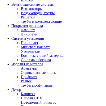
Шифер
Вентиляционные системы
Вентиляторы
Воздуховоды, гофры
Решетки
Трубы и комплектующие
Покрытия для пола
Ламинат
Линолеум
Системы утепления
Пенопласт
Минеральная вата
Утеплитель
Комплектующий материал
Системы обогрева
Изделия из металла
Арматура
Оцинкованные листы
Профлист
Разное
Трубы профильные
Декор
Карнизы
Панели ПВХ
Потолочный плинтус