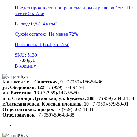
Предел прочности при равномерном отрыве, кг/см²: Не
менее 5 кг/см²
Расход: 0,5-1,4 кг/м²
Сухой остаток: Не менее 72%
Плотность: 1,65-1,75 г/см³
SKU: 5139
117.00
руб
В корзину
Контакты :
ул. Советская, 9
+7 (959)-156-54-86
ул. Оборонная, 122
+7 (959)-104-94-94
кв. Ватутина, 33
+7 (959)-147-55-50
пгт. Станица-Луганская, ул. Букаева, 38б
+7 (959)-234-34-34
г.Александровск, Красная площадь, 10
+7 (959)-579-50-91
Отдел оптовых продаж
+7 (959)-502-41-11
Отдел закупок
+7 (959)-506-88-88