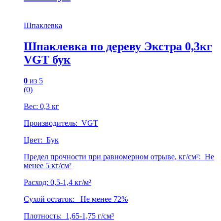
Шпаклевка
Шпаклевка по дереву Экстра 0,3кг
VGT бук
0
из 5
(0)
Вес: 0,3 кг
Производитель: VGT
Цвет: Бук
Предел прочности при равномерном отрыве, кг/см²: Не
менее 5 кг/см²
Расход: 0,5-1,4 кг/м²
Сухой остаток: Не менее 72%
Плотность: 1,65-1,75 г/см³