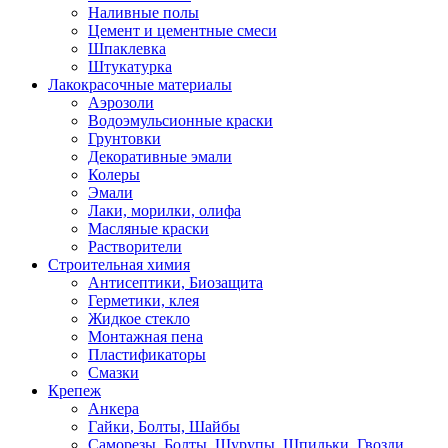
Наливные полы
Цемент и цементные смеси
Шпаклевка
Штукатурка
Лакокрасочные материалы
Аэрозоли
Водоэмульсионные краски
Грунтовки
Декоративные эмали
Колеры
Эмали
Лаки, морилки, олифа
Масляные краски
Растворители
Строительная химия
Антисептики, Биозащита
Герметики, клея
Жидкое стекло
Монтажная пена
Пластификаторы
Смазки
Крепеж
Анкера
Гайки, Болты, Шайбы
Саморезы, Болты, Шурупы, Шпильки, Гвозди