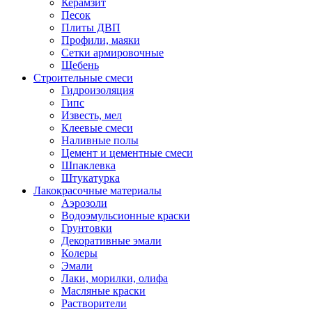
Керамзит
Песок
Плиты ДВП
Профили, маяки
Сетки армировочные
Щебень
Строительные смеси
Гидроизоляция
Гипс
Известь, мел
Клеевые смеси
Наливные полы
Цемент и цементные смеси
Шпаклевка
Штукатурка
Лакокрасочные материалы
Аэрозоли
Водоэмульсионные краски
Грунтовки
Декоративные эмали
Колеры
Эмали
Лаки, морилки, олифа
Масляные краски
Растворители