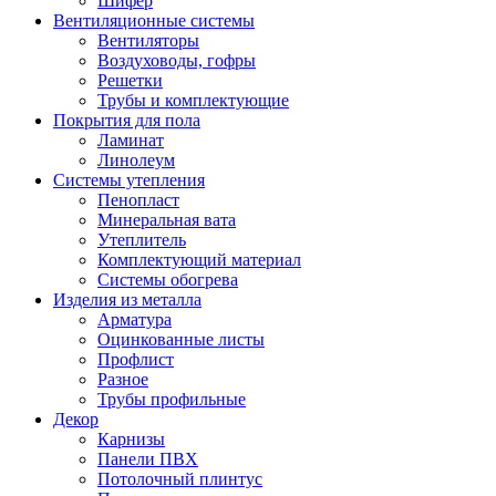
Шифер
Вентиляционные системы
Вентиляторы
Воздуховоды, гофры
Решетки
Трубы и комплектующие
Покрытия для пола
Ламинат
Линолеум
Системы утепления
Пенопласт
Минеральная вата
Утеплитель
Комплектующий материал
Системы обогрева
Изделия из металла
Арматура
Оцинкованные листы
Профлист
Разное
Трубы профильные
Декор
Карнизы
Панели ПВХ
Потолочный плинтус