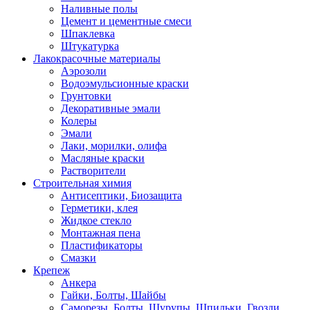
Наливные полы
Цемент и цементные смеси
Шпаклевка
Штукатурка
Лакокрасочные материалы
Аэрозоли
Водоэмульсионные краски
Грунтовки
Декоративные эмали
Колеры
Эмали
Лаки, морилки, олифа
Масляные краски
Растворители
Строительная химия
Антисептики, Биозащита
Герметики, клея
Жидкое стекло
Монтажная пена
Пластификаторы
Смазки
Крепеж
Анкера
Гайки, Болты, Шайбы
Саморезы, Болты, Шурупы, Шпильки, Гвозди