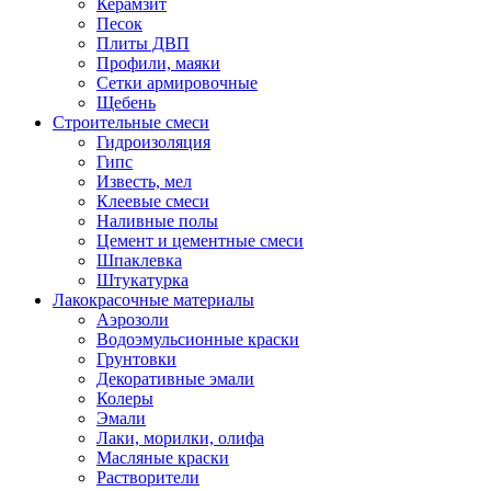
Керамзит
Песок
Плиты ДВП
Профили, маяки
Сетки армировочные
Щебень
Строительные смеси
Гидроизоляция
Гипс
Известь, мел
Клеевые смеси
Наливные полы
Цемент и цементные смеси
Шпаклевка
Штукатурка
Лакокрасочные материалы
Аэрозоли
Водоэмульсионные краски
Грунтовки
Декоративные эмали
Колеры
Эмали
Лаки, морилки, олифа
Масляные краски
Растворители