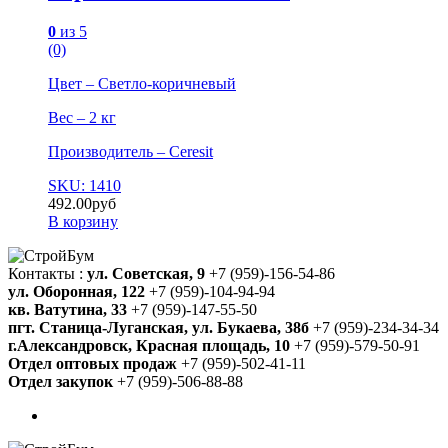
0
из 5
(0)
Цвет – Светло-коричневый
Вес – 2 кг
Производитель – Ceresit
SKU: 1410
492.00
руб
В корзину
Контакты :
ул. Советская, 9
+7 (959)-156-54-86
ул. Оборонная, 122
+7 (959)-104-94-94
кв. Ватутина, 33
+7 (959)-147-55-50
пгт. Станица-Луганская, ул. Букаева, 38б
+7 (959)-234-34-34
г.Александровск, Красная площадь, 10
+7 (959)-579-50-91
Отдел оптовых продаж
+7 (959)-502-41-11
Отдел закупок
+7 (959)-506-88-88