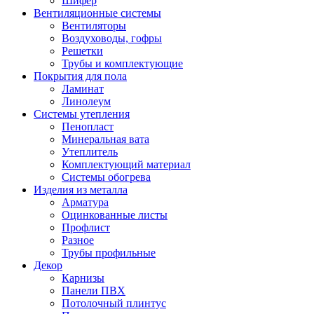
Шифер
Вентиляционные системы
Вентиляторы
Воздуховоды, гофры
Решетки
Трубы и комплектующие
Покрытия для пола
Ламинат
Линолеум
Системы утепления
Пенопласт
Минеральная вата
Утеплитель
Комплектующий материал
Системы обогрева
Изделия из металла
Арматура
Оцинкованные листы
Профлист
Разное
Трубы профильные
Декор
Карнизы
Панели ПВХ
Потолочный плинтус