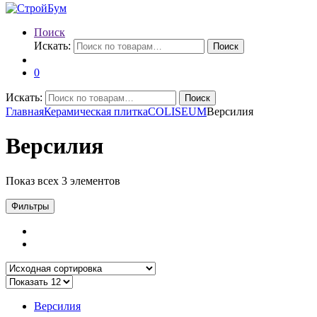
Поиск
Искать:
Поиск
0
Искать:
Поиск
Главная
Керамическая плитка
COLISEUM
Версилия
Версилия
Показ всех 3 элементов
Фильтры
Версилия