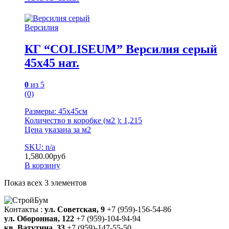
Версилия
КГ “COLISEUM” Версилия серый
45х45 нат.
0
из 5
(0)
Размеры: 45х45см
Количество в коробке (м2 ): 1,215
Цена указана за м2
SKU: n/a
1,580.00
руб
В корзину
Показ всех 3 элементов
Контакты :
ул. Советская, 9
+7 (959)-156-54-86
ул. Оборонная, 122
+7 (959)-104-94-94
кв. Ватутина, 33
+7 (959)-147-55-50