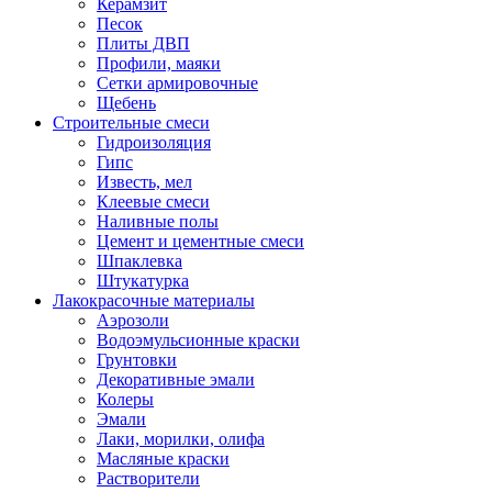
Керамзит
Песок
Плиты ДВП
Профили, маяки
Сетки армировочные
Щебень
Строительные смеси
Гидроизоляция
Гипс
Известь, мел
Клеевые смеси
Наливные полы
Цемент и цементные смеси
Шпаклевка
Штукатурка
Лакокрасочные материалы
Аэрозоли
Водоэмульсионные краски
Грунтовки
Декоративные эмали
Колеры
Эмали
Лаки, морилки, олифа
Масляные краски
Растворители