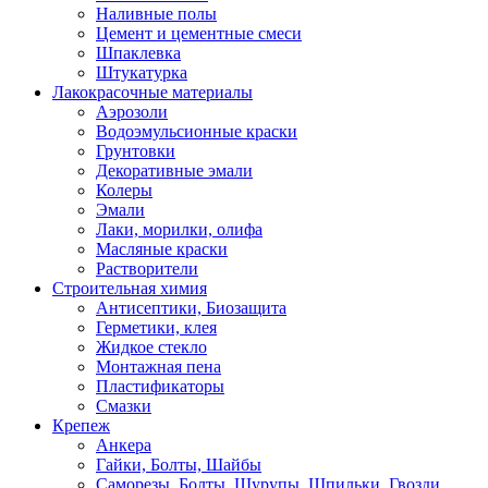
Наливные полы
Цемент и цементные смеси
Шпаклевка
Штукатурка
Лакокрасочные материалы
Аэрозоли
Водоэмульсионные краски
Грунтовки
Декоративные эмали
Колеры
Эмали
Лаки, морилки, олифа
Масляные краски
Растворители
Строительная химия
Антисептики, Биозащита
Герметики, клея
Жидкое стекло
Монтажная пена
Пластификаторы
Смазки
Крепеж
Анкера
Гайки, Болты, Шайбы
Саморезы, Болты, Шурупы, Шпильки, Гвозди