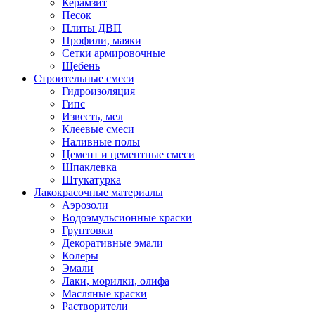
Керамзит
Песок
Плиты ДВП
Профили, маяки
Сетки армировочные
Щебень
Строительные смеси
Гидроизоляция
Гипс
Известь, мел
Клеевые смеси
Наливные полы
Цемент и цементные смеси
Шпаклевка
Штукатурка
Лакокрасочные материалы
Аэрозоли
Водоэмульсионные краски
Грунтовки
Декоративные эмали
Колеры
Эмали
Лаки, морилки, олифа
Масляные краски
Растворители