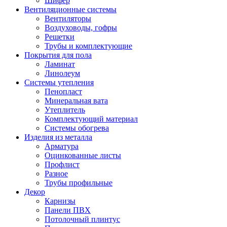
Шифер
Вентиляционные системы
Вентиляторы
Воздуховоды, гофры
Решетки
Трубы и комплектующие
Покрытия для пола
Ламинат
Линолеум
Системы утепления
Пенопласт
Минеральная вата
Утеплитель
Комплектующий материал
Системы обогрева
Изделия из металла
Арматура
Оцинкованные листы
Профлист
Разное
Трубы профильные
Декор
Карнизы
Панели ПВХ
Потолочный плинтус