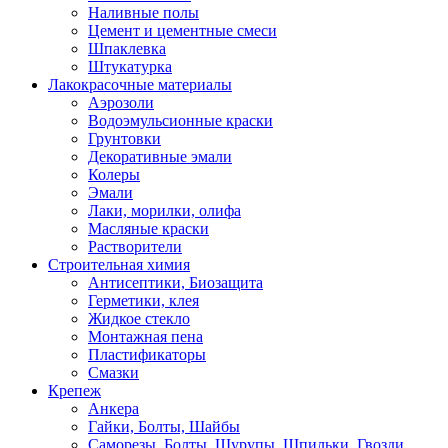
Наливные полы
Цемент и цементные смеси
Шпаклевка
Штукатурка
Лакокрасочные материалы
Аэрозоли
Водоэмульсионные краски
Грунтовки
Декоративные эмали
Колеры
Эмали
Лаки, морилки, олифа
Масляные краски
Растворители
Строительная химия
Антисептики, Биозащита
Герметики, клея
Жидкое стекло
Монтажная пена
Пластификаторы
Смазки
Крепеж
Анкера
Гайки, Болты, Шайбы
Саморезы, Болты, Шурупы, Шпильки, Гвозди