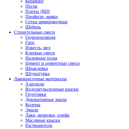
Керамзит
Песок
Плиты ДВП
Профили, маяки
Сетки армировочные
Щебень
Строительные смеси
Гидроизоляция
Гипс
Известь, мел
Клеевые смеси
Наливные полы
Цемент и цементные смеси
Шпаклевка
Штукатурка
Лакокрасочные материалы
Аэрозоли
Водоэмульсионные краски
Грунтовки
Декоративные эмали
Колеры
Эмали
Лаки, морилки, олифа
Масляные краски
Растворители