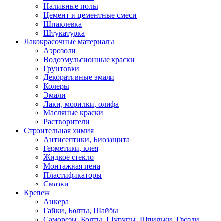
Наливные полы
Цемент и цементные смеси
Шпаклевка
Штукатурка
Лакокрасочные материалы
Аэрозоли
Водоэмульсионные краски
Грунтовки
Декоративные эмали
Колеры
Эмали
Лаки, морилки, олифа
Масляные краски
Растворители
Строительная химия
Антисептики, Биозащита
Герметики, клея
Жидкое стекло
Монтажная пена
Пластификаторы
Смазки
Крепеж
Анкера
Гайки, Болты, Шайбы
Саморезы, Болты, Шурупы, Шпильки, Гвозди