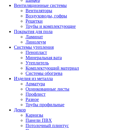
Шифер
Вентиляционные системы
Вентиляторы
Воздуховоды, гофры
Решетки
Трубы и комплектующие
Покрытия для пола
Ламинат
Линолеум
Системы утепления
Пенопласт
Минеральная вата
Утеплитель
Комплектующий материал
Системы обогрева
Изделия из металла
Арматура
Оцинкованные листы
Профлист
Разное
Трубы профильные
Декор
Карнизы
Панели ПВХ
Потолочный плинтус