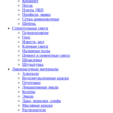
Керамзит
Песок
Плиты ДВП
Профили, маяки
Сетки армировочные
Щебень
Строительные смеси
Гидроизоляция
Гипс
Известь, мел
Клеевые смеси
Наливные полы
Цемент и цементные смеси
Шпаклевка
Штукатурка
Лакокрасочные материалы
Аэрозоли
Водоэмульсионные краски
Грунтовки
Декоративные эмали
Колеры
Эмали
Лаки, морилки, олифа
Масляные краски
Растворители