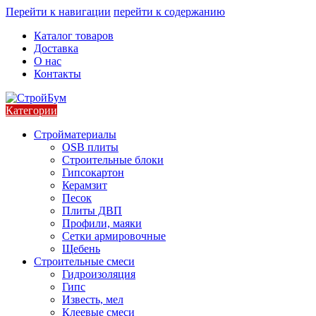
Перейти к навигации
перейти к содержанию
Каталог товаров
Доставка
О нас
Контакты
Категории
Стройматериалы
OSB плиты
Строительные блоки
Гипсокартон
Керамзит
Песок
Плиты ДВП
Профили, маяки
Сетки армировочные
Щебень
Строительные смеси
Гидроизоляция
Гипс
Известь, мел
Клеевые смеси