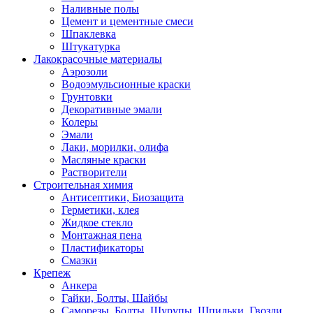
Наливные полы
Цемент и цементные смеси
Шпаклевка
Штукатурка
Лакокрасочные материалы
Аэрозоли
Водоэмульсионные краски
Грунтовки
Декоративные эмали
Колеры
Эмали
Лаки, морилки, олифа
Масляные краски
Растворители
Строительная химия
Антисептики, Биозащита
Герметики, клея
Жидкое стекло
Монтажная пена
Пластификаторы
Смазки
Крепеж
Анкера
Гайки, Болты, Шайбы
Саморезы, Болты, Шурупы, Шпильки, Гвозди